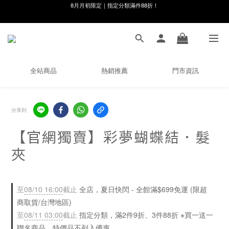
線在，好事發生｜祈願新品 第2件享9折
8月月初限定｜指定分類滿件88折！
🌸新會員限定🌸註冊送$100購物金
8月月初限定｜指定分類滿件88折！
全站商品
熱銷推薦
門市資訊
分享到
【官網獨賣】彩夢蝴蝶結．髮
夾
至
08/10 16:00
截止
全店，夏日快閃 - 全館滿$699免運 (限超
商取貨/台灣地區)
至
08/11 03:00
截止
指定分類，滿2件9折、3件88折 ※買一送一
聯名商品、特價品不列入優惠