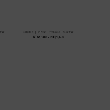
手鍊
祈願系列｜925純銀｜好運無限・純銀手鍊
祈願系列｜
NT$1,280 ~ NT$1,480
NT$1