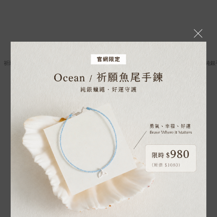
祈願系列｜925純銀｜銀珠手鍊
祈願系列｜925純銀｜好事成雙・純銀
NT$800
NT$1,280