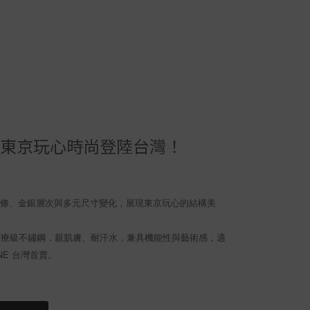
ENE ｜東京玩心時尚登陸台灣！
感線條、金銀層次與多元尺寸變化，展現東京玩心的結構美
L醫療級不鏽鋼，親肌膚、耐汗水，兼具機能性與藝術感，適
NE 台灣首賣。