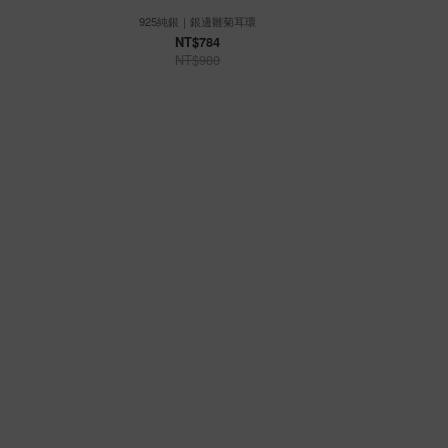
925純銀｜銀邊雛菊耳環
925
NT$784
NT$980