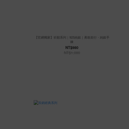
【官網獨家】祈願系列｜925純銀｜勇敢前行・純銀手
鍊
NT$980
NT$1,080