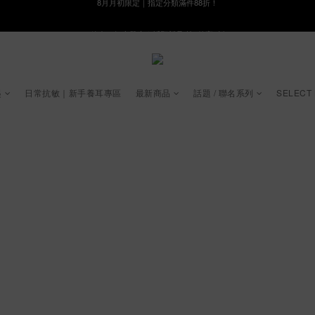
線在，好事發生｜祈願新品 第2件享9折
8月月初限定｜指定分類滿件88折！
🌸新會員限定🌸註冊送$100購物金
8月月初限定｜指定分類滿件88折！
起
日常抗敏｜新手養耳專區
最新商品
話題 / 聯名系列
SELECT