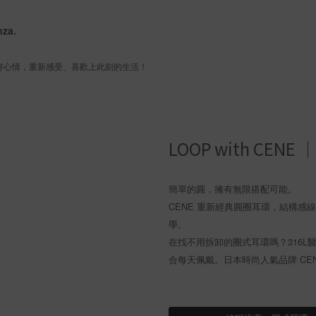
nza.
 好心情，重新感受、喜歡上此刻的生活！
LOOP with C
簡單的圓，擁有無限搭配可能。
CENE 重新經典圓圈耳環，結構
學。
在找不用拆卸的圈式耳環嗎？316
合每天佩戴。日本時尚人氣品牌 CE