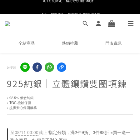
線在，好事發生｜祈願新品 第2件享9折
8月月初限定｜指定分類滿件88折！
🌸新會員限定🌸註冊送$100購物金
8月月初限定｜指定分類滿件88折！
全站商品
熱銷推薦
門市資訊
分享到
925純銀｜立體鑲鑽雙圈項鍊
⭑ 92.5% 低敏純銀
⭑ TGC 檢驗保證
⭑ 提供安心保固服務
至
08/11 03:00
截止
指定分類，滿2件9折、3件88折 ※買一送一