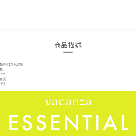
商品描述
5純銀製品/滴釉
售
1cm
扣頭)
片)