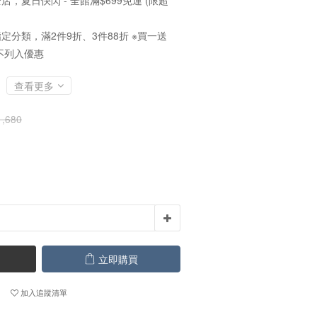
店，夏日快閃 - 全館滿$699免運 (限超
定分類，滿2件9折、3件88折 ※買一送
不列入優惠
查看更多
,680
立即購買
加入追蹤清單