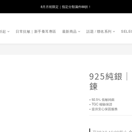
8月月初限定｜指定分類滿件88折！
線在，好事發生｜祈願新品 第2件享9折
🌸新會員限定🌸註冊送$100購物金
折起
日常抗敏｜新手養耳專區
最新商品
話題 / 聯名系列
SELE
8月月初限定｜指定分類滿件88折！
925純銀
鍊
⭑ 92.5% 低敏純銀
⭑ TGC 檢驗保證
⭑ 提供安心保固服務