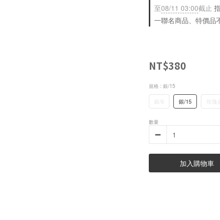
至
08/11 03:00
截止
指
一聯名商品、特價品
NT$380
規格
: 銀/15
銀/6
銀/15
玫瑰金
數量
加入購物車