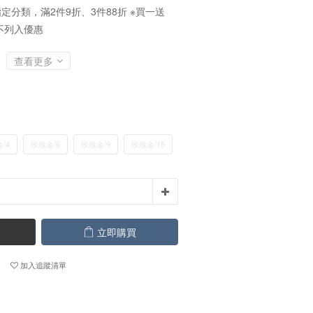
定分類，滿2件9折、3件88折 ※買一送
不列入優惠
查看更多
/4
玫瑰金/6
玫瑰金/9
玫瑰金/15
立即購買
加入追蹤清單