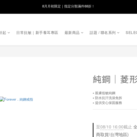
線在，好事發生｜祈願新品 第2件享9折
8月月初限定｜指定分類滿件88折！
🌸新會員限定🌸註冊送$100購物金
折起
日常抗敏｜新手養耳專區
最新商品
話題 / 聯名系列
SELE
8月月初限定｜指定分類滿件88折！
純鋼｜菱
⭑ 親膚低敏純鋼
⭑ 防水抗汗洗澡免拆
⭑ 提供安心保固服務
至
08/10 16:00
截止
全
商取貨/台灣地區)