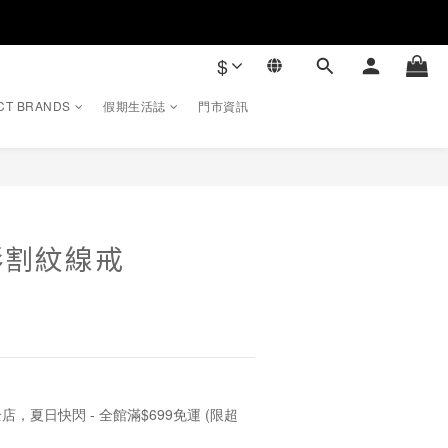
$
CT BRANDS
假期生活誌
門市資訊
立即購買
形割紋線戒
店，夏日快閃 - 全館滿$699免運 (限超