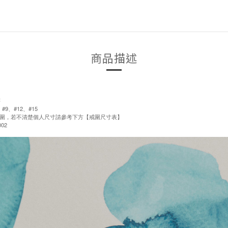
商品描述
售
#9、#12、#15
圍，若不清楚個人尺寸請參考下方【戒圍尺寸表】
02