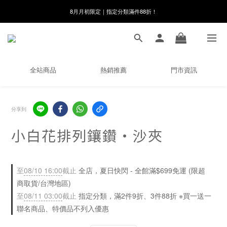
8月月初限定｜指定分類滿件88折！
8月月初限定｜指定分類滿件88折！
線在，好事發生｜祈願新品 第2件享9折
🌸新會員限定🌸註冊送$100購物金
全站商品
熱銷推薦
門市資訊
8月月初限定｜指定分類滿件88折！
分享到
小白花排列鑲鑽・沙夾
至
08/10 16:00
截止
全店，夏日快閃 - 全館滿$699免運 (限超
商取貨/台灣地區)
至
08/11 03:00
截止
指定分類，滿2件9折、3件88折 ※買一送一
聯名商品、特價品不列入優惠