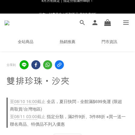
線在，好事發生｜祈願新品 第2件享9折
8月月初限定｜指定分類滿件88折！
🌸新會員限定🌸註冊送$100購物金
8月月初限定｜指定分類滿件88折！
全站商品
熱銷推薦
門市資訊
分享到
雙排珍珠・沙夾
至
08/10 16:00
截止
全店，夏日快閃 - 全館滿$699免運 (限超
商取貨/台灣地區)
至
08/11 03:00
截止
指定分類，滿2件9折、3件88折 ※買一送一
聯名商品、特價品不列入優惠