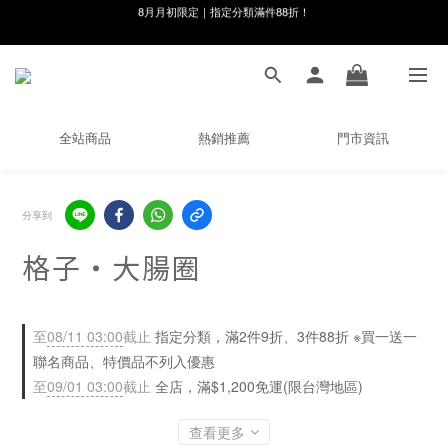
線在，好事發生｜祈願新品 第2件享9折
8月月初限定｜指定分類滿件88折！
🌸新會員限定🌸註冊送$100購物金
8月月初限定｜指定分類滿件88折！
全站商品
熱銷推薦
門市資訊
分享到
格子・大腸圈
至
08/11 03:00
截止
指定分類，滿2件9折、3件88折 ※買一送一
聯名商品、特價品不列入優惠
至
09/01 03:00
截止
全店，滿$1,200免運(限台灣地區)
查看更多