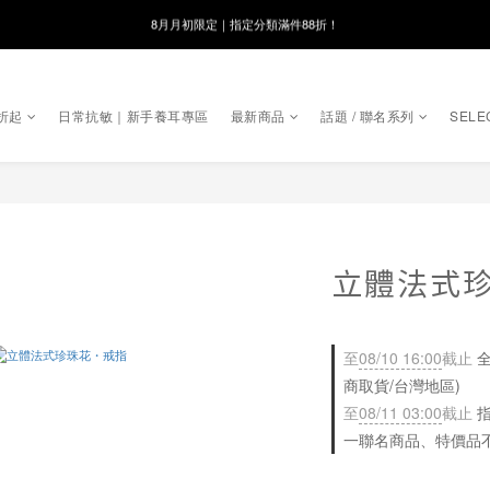
線在，好事發生｜祈願新品 第2件享9折
8月月初限定｜指定分類滿件88折！
🌸新會員限定🌸註冊送$100購物金
折起
日常抗敏｜新手養耳專區
最新商品
話題 / 聯名系列
SELE
8月月初限定｜指定分類滿件88折！
立體法式
至
08/10 16:00
截止
全
商取貨/台灣地區)
至
08/11 03:00
截止
指
一聯名商品、特價品