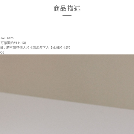
商品描述
售
x3.6cm
可微調約#11~13)
圍，若不清楚個人尺寸請參考下方【戒圍尺寸表】
05