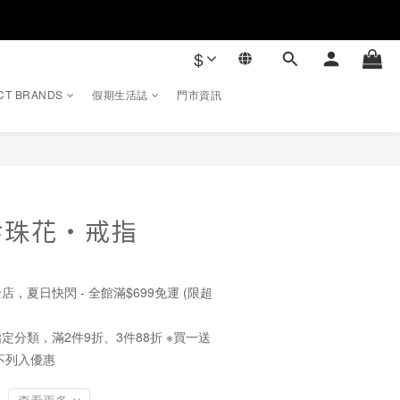
$
CT BRANDS
假期生活誌
門市資訊
立即購買
珍珠花・戒指
店，夏日快閃 - 全館滿$699免運 (限超
定分類，滿2件9折、3件88折 ※買一送
不列入優惠