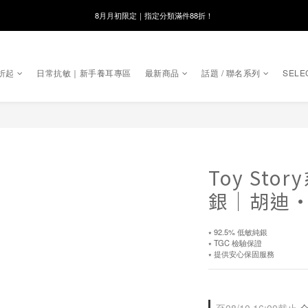
線在，好事發生｜祈願新品 第2件享9折
8月月初限定｜指定分類滿件88折！
🌸新會員限定🌸註冊送$100購物金
折起
日常抗敏｜新手養耳專區
最新商品
話題 / 聯名系列
SELE
8月月初限定｜指定分類滿件88折！
Toy Sto
銀｜胡迪
⭑ 92.5% 低敏純銀 
⭑ TGC 檢驗保證 
⭑ 提供安心保固服務