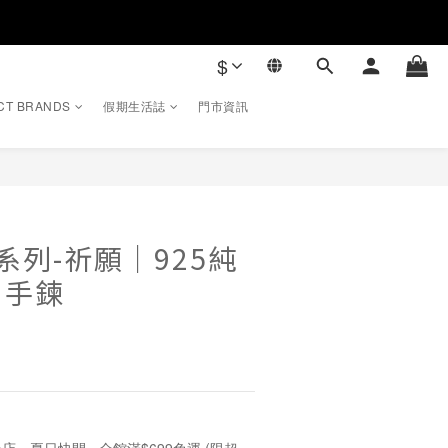
$
CT BRANDS
假期生活誌
門市資訊
立即購買
ry系列-祈願｜925純
・手鍊