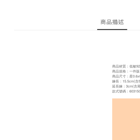
商品描述
商品材質：低敏92
商品規格：一件販
商品尺寸：星0.6x0.
鍊長：15.5cm(含
延長鍊：3cm(含尾
款式號碼：603150