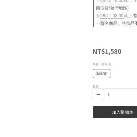
至
08/10 16:00
截止
全
商取貨/台灣地區)
至
08/11 03:00
截止
指
一聯名商品、特價品
NT$1,580
顏色
: 咖啡/黃
咖啡/黃
數量
加入購物車