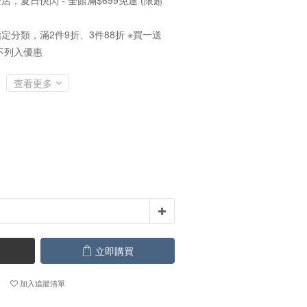
店，夏日快閃 - 全館滿$699免運 (限超
定分類，滿2件9折、3件88折 ※買一送
不列入優惠
查看更多
立即購買
加入追蹤清單