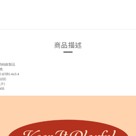
商品描述
5純銀製品
售
6/球0.4x0.4
扣頭)
片)
05