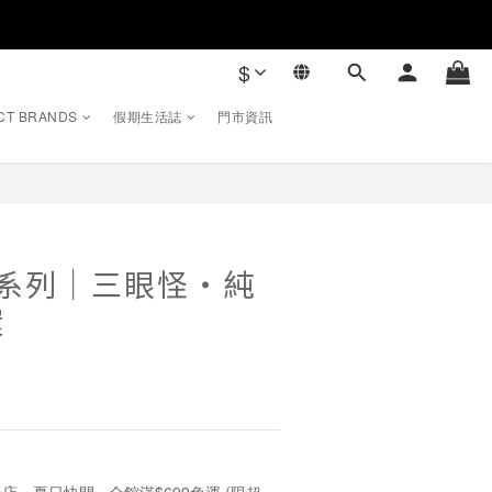
$
CT BRANDS
假期生活誌
門市資訊
立即購買
ory系列｜三眼怪・純
環