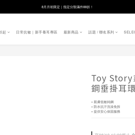
線在，好事發生｜祈願新品 第2件享9折
8月月初限定｜指定分類滿件88折！
🌸新會員限定🌸註冊送$100購物金
折起
日常抗敏｜新手養耳專區
最新商品
話題 / 聯名系列
SELE
8月月初限定｜指定分類滿件88折！
Toy St
鋼垂掛耳
⭑ 親膚低敏純鋼
⭑ 防水抗汗洗澡免拆
⭑ 提供安心保固服務