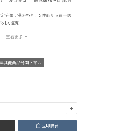
店，夏日快閃 - 全館滿$699免運 (限超
定分類，滿2件9折、3件88折 ※買一送
不列入優惠
查看更多
議與其他商品分開下單♡
立即購買