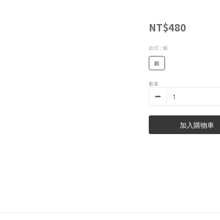
NT$480
款式
: 銀
銀
數量
加入購物車