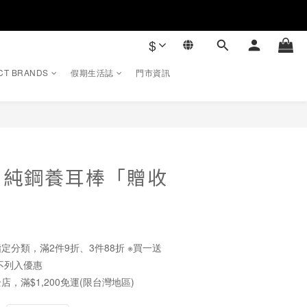
$
CT BRANDS
假期生活誌
門市資訊
立即購買
・純鋼養耳棒「贈收
定分類，滿2件9折、3件88折 ※買一送
不列入優惠
店，滿$1,200免運(限台灣地區)