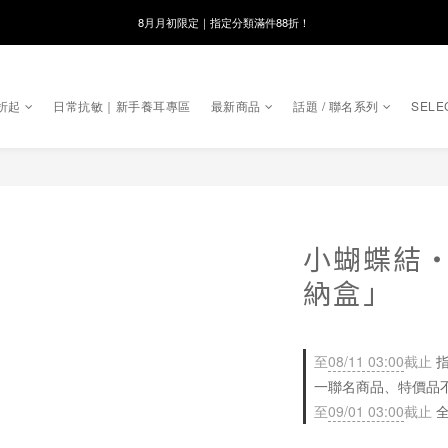
線在，好事發生｜祈願新品 第2件享9折
8月月初限定｜指定分類滿件88折！
🌸新會員限定🌸註冊送$100購物金
折起
日常抗敏｜新手養耳專區
最新商品
話題 / 聯名系列
SELE
8月月初限定｜指定分類滿件88折！
小蝴蝶結
納盒」
至
08/11 03:00
截止
指
一聯名商品、特價品
至
09/01 03:00
截止
全