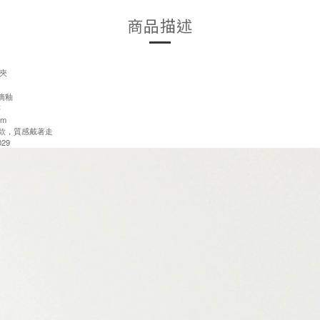
商品描述
夾
/滴釉
售
cm
訂製款，質感戴著走
29