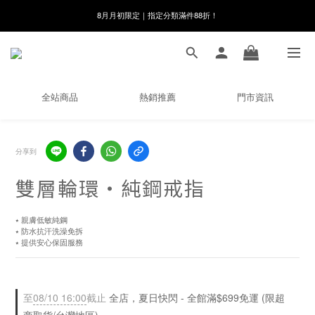
8月月初限定｜指定分類滿件88折！
線在，好事發生｜祈願新品 第2件享9折
🌸新會員限定🌸註冊送$100購物金
8月月初限定｜指定分類滿件88折！
全站商品
熱銷推薦
門市資訊
分享到
雙層輪環・純鋼戒指
⭑ 親膚低敏純鋼
⭑ 防水抗汗洗澡免拆
⭑ 提供安心保固服務
至
08/10 16:00
截止
全店，夏日快閃 - 全館滿$699免運 (限超