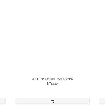
CENE｜316L醫療鋼｜豌豆圖章戒指
NT$780