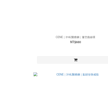
CENE｜316L醫療鋼｜簍空曲線環
NT$680