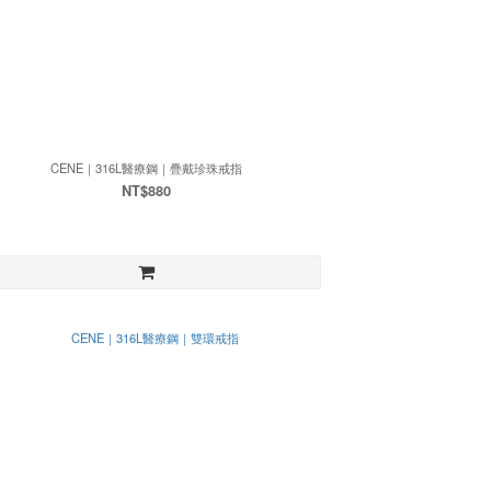
CENE｜316L醫療鋼｜疊戴珍珠戒指
NT$880