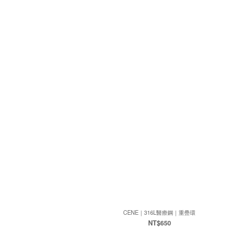
CENE｜316L醫療鋼｜重疊環
NT$650