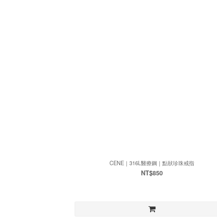
CENE｜316L醫療鋼｜點狀珍珠戒指
NT$850