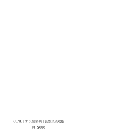
CENE｜316L醫療鋼｜圓點環繞戒指
NT$680