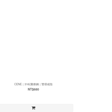
CENE｜316L醫療鋼｜雙環戒指
NT$680