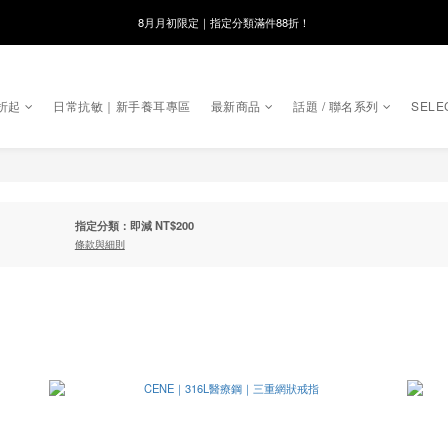
8月月初限定｜指定分類滿件88折！
8月月初限定｜指定分類滿件88折！
線在，好事發生｜祈願新品 第2件享9折
折起
日常抗敏｜新手養耳專區
最新商品
話題 / 聯名系列
SELE
🌸新會員限定🌸註冊送$100購物金
8月月初限定｜指定分類滿件88折！
指定分類：即減 NT$200
條款與細則