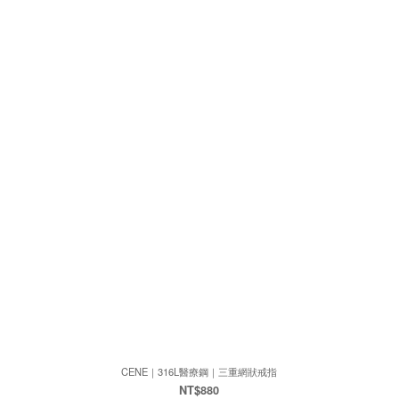
CENE｜316L醫療鋼｜三重網狀戒指
NT$880