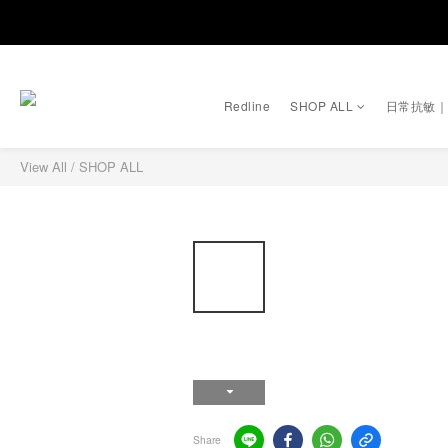
Redline
SHOP ALL
日常抗敏
View All
/
SHOP ALL
Share