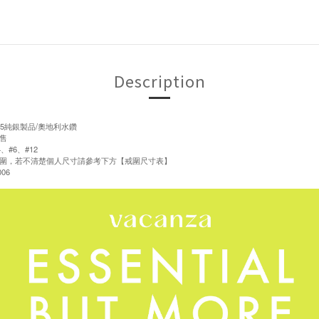
Description
5純銀製品/奧地利水鑽
售
、#6、#12
圍，若不清楚個人尺寸請參考下方【戒圍尺寸表】
06