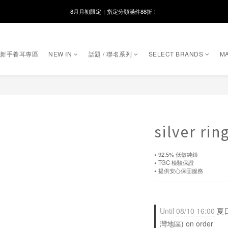
線在，好事發生｜祈願新品 第2件享9折
8月月初限定｜指定分類滿件88折！
🌸新會員限定🌸註冊送$100購物金
｜新手養耳專區
NEW IN
話題 / 聯名系列
SELECT BRANDS
MA
8月月初限定｜指定分類滿件88折！
silver ri
⭑ 92.5% 低敏純銀 
⭑ TGC 檢驗保證 
⭑ 提供安心保固服務
Until
08/10 16:00
夏日
灣地區) on order