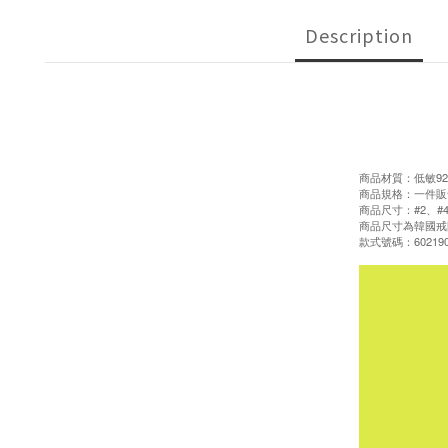
Description
商品材質：低敏92
商品規格：一件販
商品尺寸：#2、#4
商品尺寸為韓國戒
款式號碼：602190