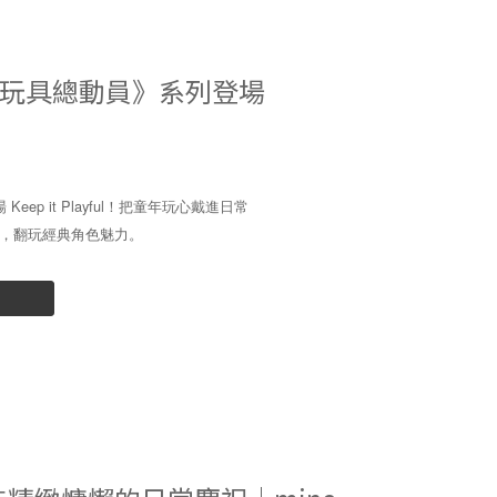
ful！《玩具總動員》系列登場
eep it Playful！把童年玩心戴進日常
，翻玩經典角色魅力。