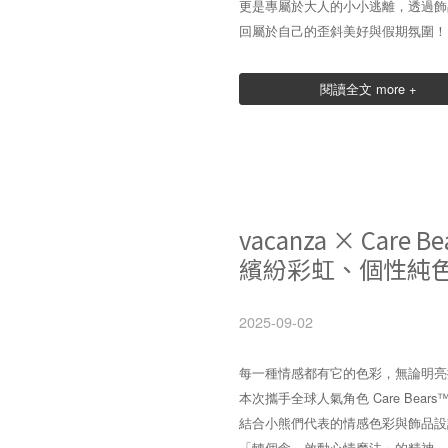
更是專屬於大人的小小逃離，透過飾品與周邊
回屬於自己的歪斜美好與假期氛圍！
閱讀全文 more +
vacanza × Car
繽紛彩虹、個性純色
2025-09-02
每一種情感都有它的色彩，無論明亮抑
本次攜手全球人氣角色 Care Bears
結合小熊們代表的情感色彩與飾品設
「轉個念，啟動心情魔法」的精神，將3