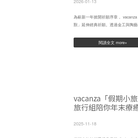
2026-01-13
為嶄新一年掀開祈願序章， vacanza
獸」延伸經典祈願。透過金工與陶藝
閱讀全文 more+
vacanza「假期小旅
旅行組陪你年末療
2025-11-18