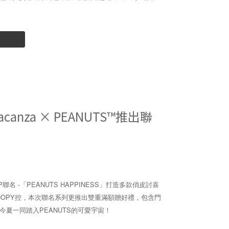
anza × PEANUTS™推出聯
P聯名 -「PEANUTS HAPPINESS」打造多款俏皮討喜
OOPY控，本次聯名系列更推出雙重滿額贈好禮，包含門
夏一同踏入PEANUTS的可愛宇宙！