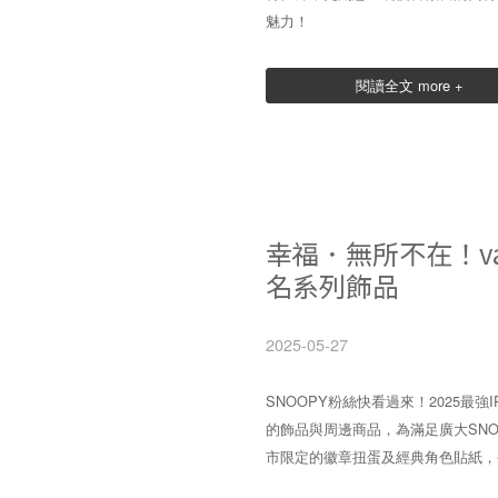
魅力！
閱讀全文 more +
幸福．無所不在！vac
名系列飾品
2025-05-27
SNOOPY粉絲快看過來！2025最強I
的飾品與周邊商品，為滿足廣大SN
市限定的徽章扭蛋及經典角色貼紙，今