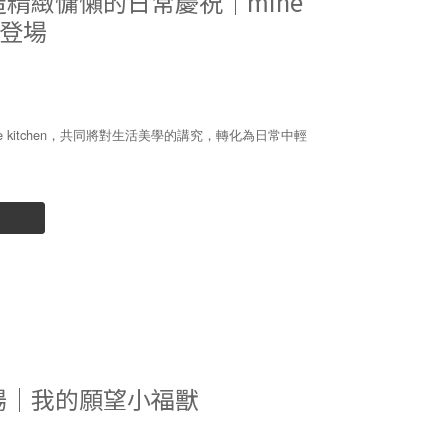
精緻慵懶的日常慶祝｜mine
新登場
ine kitchen，共同將對生活美學的講究，轉化為日常中輕
場｜我的願望小福獸