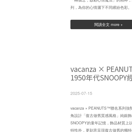
列，為你的心情灑下不同繽紛色彩。
閱讀全文 more +
vacanza × PE
1950年代SNOOP
2025-07-15
vacanza × PEANUTS™聯名
角設計「復古做舊質感風格」純銀飾
SNOOPY的童年記憶，飾品材質上
特性外，更刻意呈現復古做舊的獨特