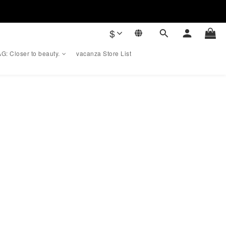
$
G: Closer to beauty.
vacanza Store List