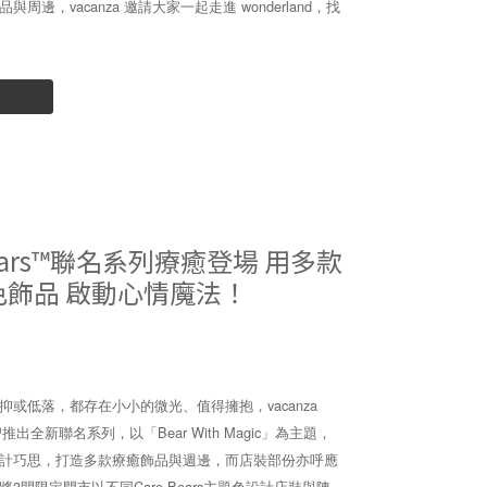
，vacanza 邀請大家一起走進 wonderland，找
e Bears™聯名系列療癒登場 用多款
飾品 啟動心情魔法！
或低落，都存在小小的微光、值得擁抱，vacanza
™推出全新聯名系列，以「Bear With Magic」為主題，
計巧思，打造多款療癒飾品與週邊，而店裝部份亦呼應
間限定門市以不同Care Bears主題色設計店裝與陳