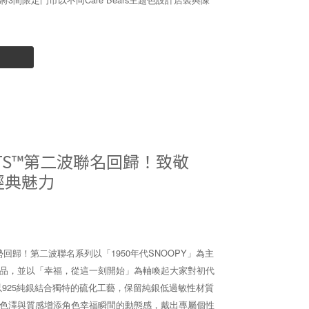
ANUTS™第二波聯名回歸！致敬
Y經典魅力
系列強勢回歸！第二波聯名系列以「1950年代SNOOPY」為主
品，並以「幸福，從這一刻開始」為軸喚起大家對初代
以925純銀結合獨特的硫化工藝，保留純銀低過敏性材質
色澤與質感增添角色幸福瞬間的動態感，戴出專屬個性