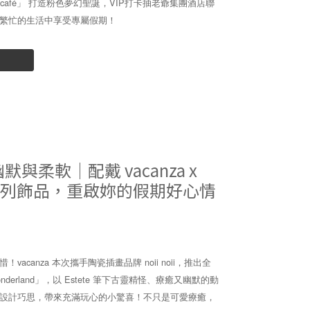
f café」 打造粉色夢幻聖誕，VIP打卡抽老爺集團酒店聯
繁忙的生活中享受專屬假期！
柔軟｜配戴 vacanza x
新聯名系列飾品，重啟妳的假期好心情
canza 本次攜手陶瓷插畫品牌 noii noii，推出全
za wonderland」，以 Estete 筆下古靈精怪、療癒又幽默的動
設計巧思，帶來充滿玩心的小驚喜！不只是可愛療癒，