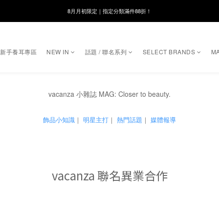
8月月初限定｜指定分類滿件88折！
8月月初限定｜指定分類滿件88折！
線在，好事發生｜祈願新品 第2件享9折
🌸新會員限定🌸註冊送$100購物金
｜新手養耳專區
NEW IN
話題 / 聯名系列
SELECT BRANDS
MA
8月月初限定｜指定分類滿件88折！
vacanza 小雜誌 MAG: Closer to beauty.
飾品小知識
｜
明星主打
｜
熱門話題
｜
媒體報導
vacanza 聯名異業合作