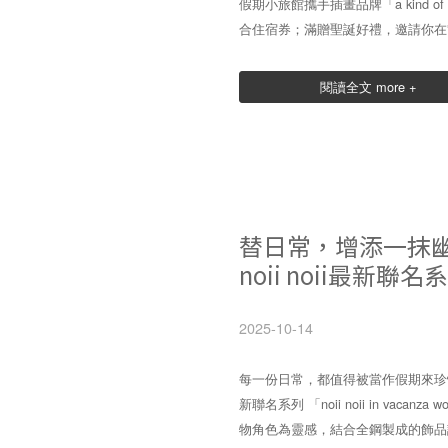
假期小旅館攜手插畫品牌「a kind o
合住宿券；滿贈聖誕好禮，邀請你在
閱讀全文 more +
替日常，增添一抹幽默與
noii noii最
2025-10-14
每一份日常，都值得被當作假期來珍惜！va
新聯名系列 「noii noii in vacan
物角色為靈感，結合全鋼製成的飾品