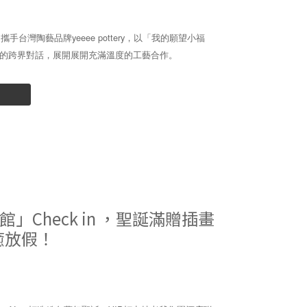
 攜手台灣陶藝品牌yeeee pottery，以「我的願望小福
的跨界對話，展開展開充滿溫度的工藝合作。
館」Check in ，聖誕滿贈插畫
癒放假！