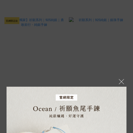
官網限定款
【官網獨家】祈願系列｜925純銀｜
祈願系列｜925純銀｜銀珠手鍊
勇敢前行・純銀手鍊
NT$800
NT$980
NT$1,080