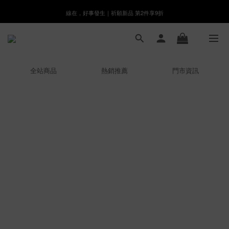
線在，好事發生｜祈願新品 第2件享9折
8月月初限定｜指定分類滿件88折！
🌸新會員限定🌸註冊送$100購物金
8月月初限定｜指定分類滿件88折！
全站商品
熱銷推薦
門市資訊