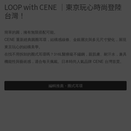
LOOP with CENE ｜東京玩心時尚登陸
台灣！
簡單的圓，擁有無限搭配可能。
CENE 重新經典圓圈耳環，結構感線條、金銀層次與多元尺寸變化，展現
東京玩心的結構美學。
在找不用拆卸的圈式耳環嗎？316L醫療級不鏽鋼，親肌膚、耐汗水，兼具
機能性與藝術感，適合每天佩戴。日本時尚人氣品牌 CENE 台灣首賣。
編輯推薦・圈式耳環