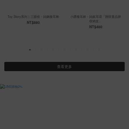
Toy Story系列｜三眼怪・純鋼養耳棒
小鑽養耳棒・純銀耳環「贈限量品牌
收納盒」
NT$880
NT$480
查看更多