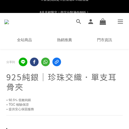
8月月初限定｜指定分類滿件88折！
8月月初限定｜指定分類滿件88折！
線在，好事發生｜祈願新品 第2件享9折
🌸新會員限定🌸註冊送$100購物金
全站商品
熱銷推薦
門市資訊
8月月初限定｜指定分類滿件88折！
分享到
925純銀｜珍珠交織．單支耳
骨夾
⭑ 92.5% 低敏純銀
⭑ TGC 檢驗保證
⭑ 提供安心保固服務