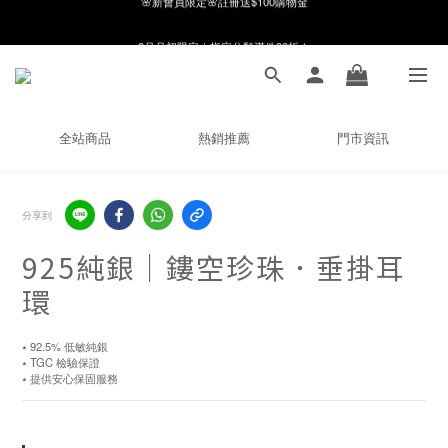
8月月初限定｜指定分類滿件88折！
8月月初限定｜指定分類滿件88折！
線在，好事發生｜祈願新品 第2件享9折
🌸新會員限定🌸註冊送$100購物金
全站商品
熱銷推薦
門市資訊
8月月初限定｜指定分類滿件88折！
分享到
925純銀｜鏤空珍珠．垂掛耳
環
⭑ 92.5% 低敏純銀
⭑ TGC 檢驗保證
⭑ 提供安心保固服務