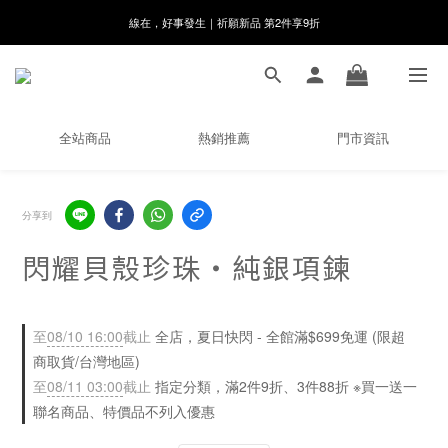
8月月初限定｜指定分類滿件88折！
🌸新會員限定🌸註冊送$100購物金
8月月初限定｜指定分類滿件88折！
全站商品
熱銷推薦
門市資訊
分享到
閃耀貝殼珍珠・純銀項鍊
至
08/10 16:00
截止
全店，夏日快閃 - 全館滿$699免運 (限超
商取貨/台灣地區)
至
08/11 03:00
截止
指定分類，滿2件9折、3件88折 ※買一送一
聯名商品、特價品不列入優惠