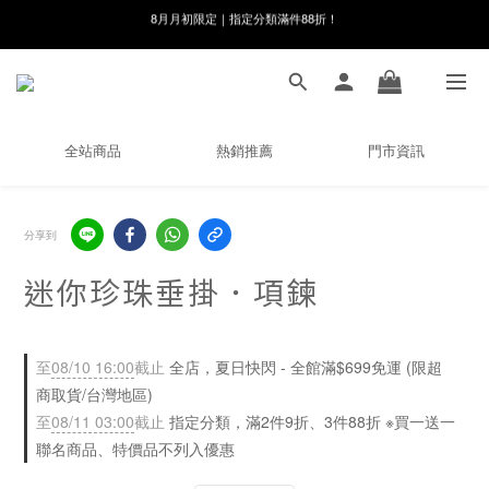
線在，好事發生｜祈願新品 第2件享9折
8月月初限定｜指定分類滿件88折！
🌸新會員限定🌸註冊送$100購物金
8月月初限定｜指定分類滿件88折！
全站商品
熱銷推薦
門市資訊
分享到
迷你珍珠垂掛．項鍊
至
08/10 16:00
截止
全店，夏日快閃 - 全館滿$699免運 (限超
商取貨/台灣地區)
至
08/11 03:00
截止
指定分類，滿2件9折、3件88折 ※買一送一
聯名商品、特價品不列入優惠