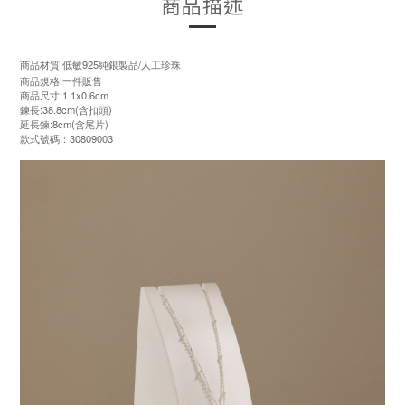
商品描述
商品材質:低敏925純銀製品/人工珍珠
商品規格:一件販售
商品尺寸:1.1x0.6cm
鍊長:38.8cm(含扣頭)
延長鍊:8cm(含尾片)
款式號碼：30809003