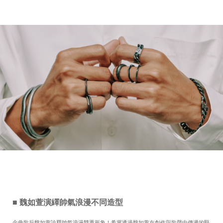
■ 魏如萱演繹帥氣浪漫不同造型
金曲歌后魏如萱詮釋帥氣浪漫雙重形象！希冀透過魏如萱在創作與歌聲中傳遞的堅