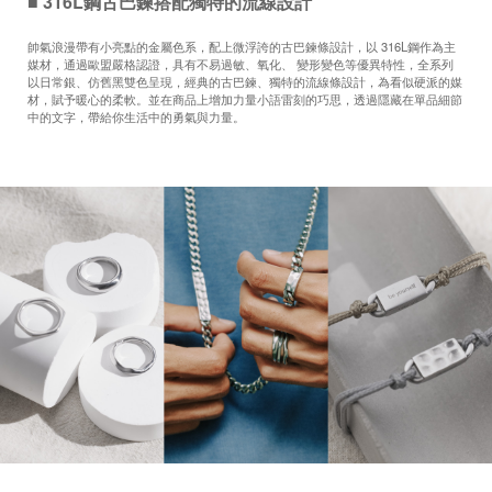
■ 316L鋼古巴鍊搭配獨特的流線設計
帥氣浪漫帶有小亮點的金屬色系，配上微浮誇的古巴鍊條設計，以 316L鋼作為主
媒材，通過歐盟嚴格認證，具有不易過敏、氧化、 變形變色等優異特性，全系列
以日常銀、仿舊黑雙色呈現，經典的古巴鍊、獨特的流線條設計，為看似硬派的媒
材，賦予暖心的柔軟。並在商品上增加力量小語雷刻的巧思，透過隱藏在單品細節
中的文字，帶給你生活中的勇氣與力量。