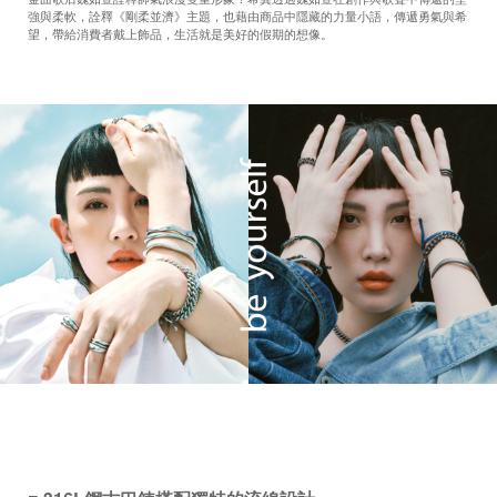
強與柔軟，詮釋《剛柔並濟》主題，也藉由商品中隱藏的力量小語，傳遞勇氣與希
望，帶給消費者戴上飾品，生活就是美好的假期的想像。