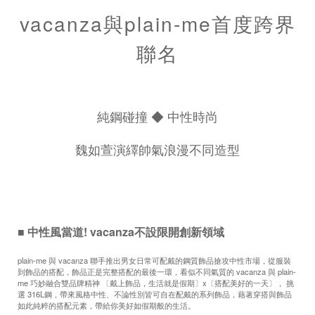
vacanza與plain-me首度跨界
聯名
純鋼碰撞 ◆ 中性時尚
魏如萱演繹帥氣浪漫不同造型
■ 中性風當道! vacanza不設限開創新領域
plain-me 與 vacanza 聯手推出男女日常可配戴的鋼質飾品搶攻中性市場，從服裝
到飾品的搭配，飾品正是完整搭配的最後一環，看似不同氣質的 vacanza 與 plain-
me 巧妙融合雙品牌精神 〔戴上飾品，生活就是假期〕x〔搭配美好的一天〕， 挑
選 316L鋼，帶來風格中性、不論性別皆可自在配戴的系列飾品，藉著穿搭與飾品
如此純粹的搭配元素，帶給你美好如假期般的生活。