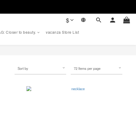
$
G: Closer to beauty.
vacanza Store List
Sort by
72 Items per page