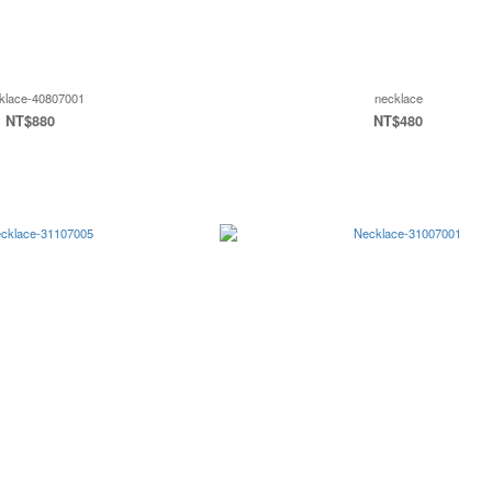
klace-40807001
necklace
NT$880
NT$480