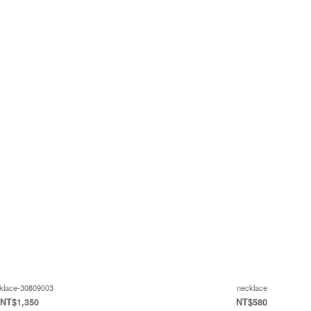
klace-30809003
necklace
NT$1,350
NT$580