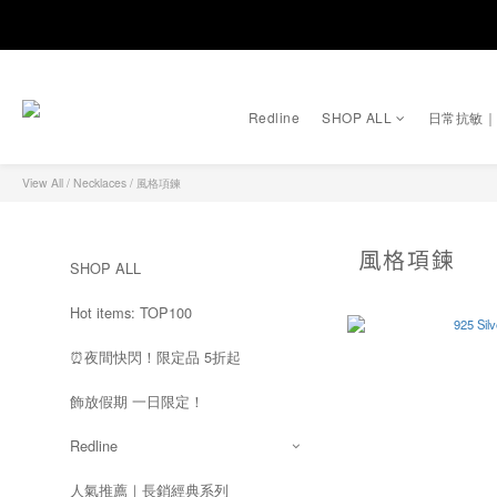
Redline
SHOP ALL
日常抗敏
View All
/
Necklaces
/
風格項鍊
風格項鍊
SHOP ALL
Hot items: TOP100
⏰夜間快閃！限定品 5折起
飾放假期 一日限定！
Redline
人氣推薦｜長銷經典系列