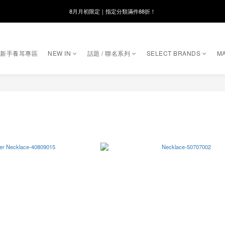
8月月初限定｜指定分類滿件88折！
8月月初限定｜指定分類滿件88折！
線在，好事發生｜祈願新品 第2件享9折
｜新手養耳專區
NEW IN
話題 / 聯名系列
SELECT BRANDS
MA
🌸新會員限定🌸註冊送$100購物金
8月月初限定｜指定分類滿件88折！