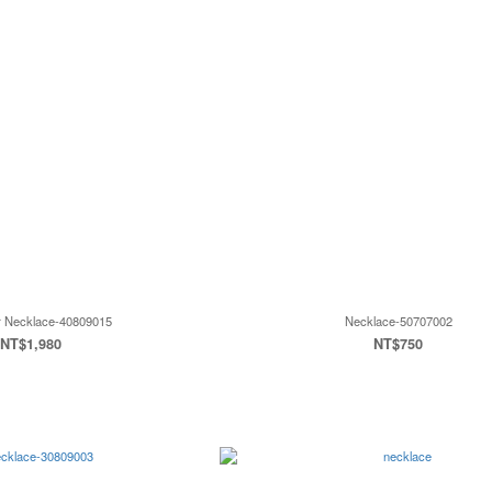
er Necklace-40809015
Necklace-50707002
NT$1,980
NT$750