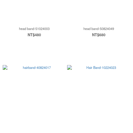
head band-51024003
head band-50824049
NT$480
NT$680