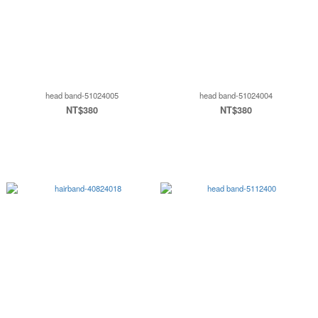
head band-51024005
head band-51024004
NT$380
NT$380