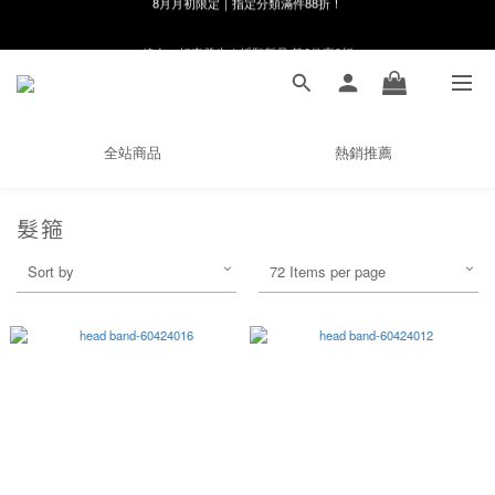
8月月初限定｜指定分類滿件88折！
線在，好事發生｜祈願新品 第2件享9折
🌸新會員限定🌸註冊送$100購物金
8月月初限定｜指定分類滿件88折！
全站商品
熱銷推薦
髮箍
Sort by
72 Items per page