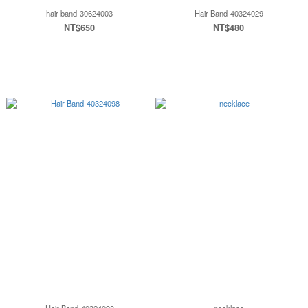
hair band-30624003
Hair Band-40324029
NT$650
NT$480