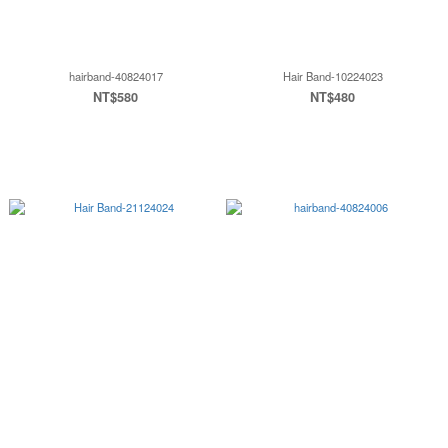
hairband-40824017
Hair Band-10224023
NT$580
NT$480