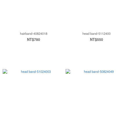
hairband-40824018
head band-5112400
NT$780
NT$550