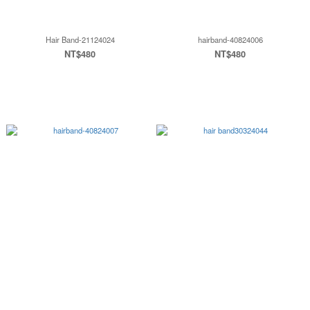
Hair Band-21124024
hairband-40824006
NT$480
NT$480