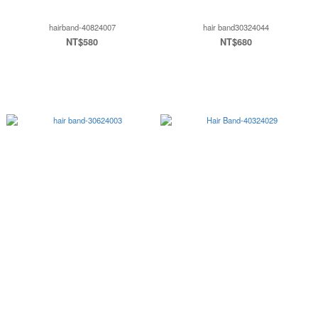
hairband-40824007
hair band30324044
NT$580
NT$680