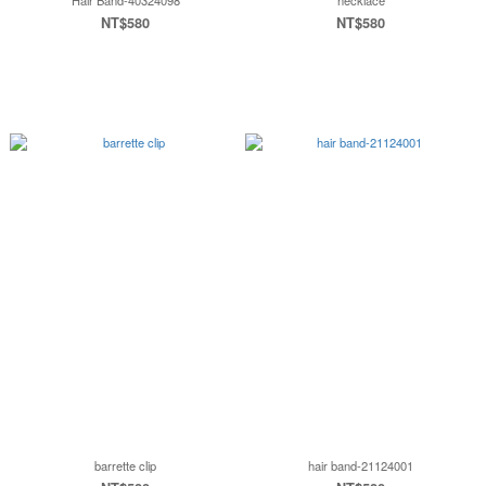
Hair Band-40324098
necklace
NT$580
NT$580
barrette clip
hair band-21124001