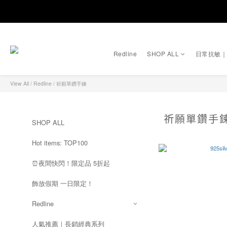
Redline
SHOP ALL
日常抗敏
View All
/
Redline
/
祈願單鑽手鍊
祈願單鑽手
SHOP ALL
Hot items: TOP100
⏰夜間快閃！限定品 5折起
飾放假期 一日限定！
Redline
人氣推薦｜長銷經典系列