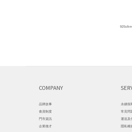
925silve
COMPANY
SER
品牌故事
永續假
會員制度
常見問
門市資訊
運送及
企業徵才
隱私權