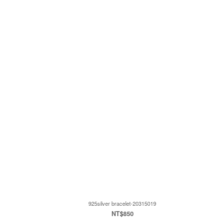
925silver bracelet-20315019
NT$850