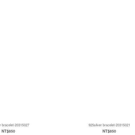
r bracelet-20315027
925silver bracelet-20315021
NT$850
NT$850