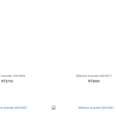
r bracelet-10415003
925silver bracelet-40515017
NT$750
NT$880