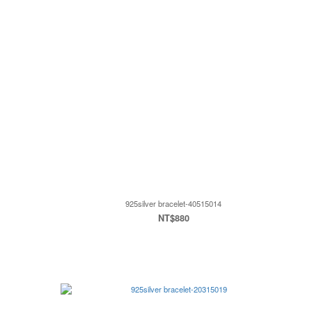
925silver bracelet-40515014
NT$880