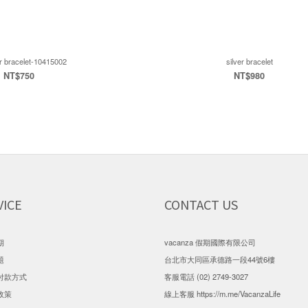
r bracelet-10415002
silver bracelet
NT$750
NT$980
VICE
CONTACT US
期
vacanza 假期國際有限公司
題
台北市大同區承德路一段44號6樓
付款方式
客服電話 (02) 2749-3027
政策
線上客服
https://m.me/VacanzaLife