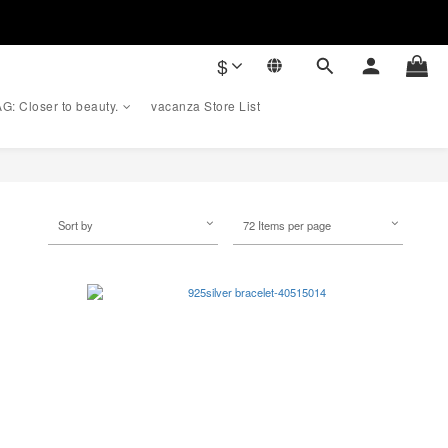
$
G: Closer to beauty.
vacanza Store List
Sort by
72 Items per page