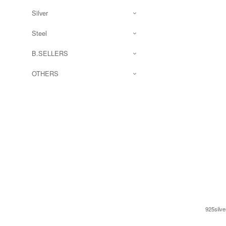
Silver
Steel
B.SELLERS
OTHERS
925silve