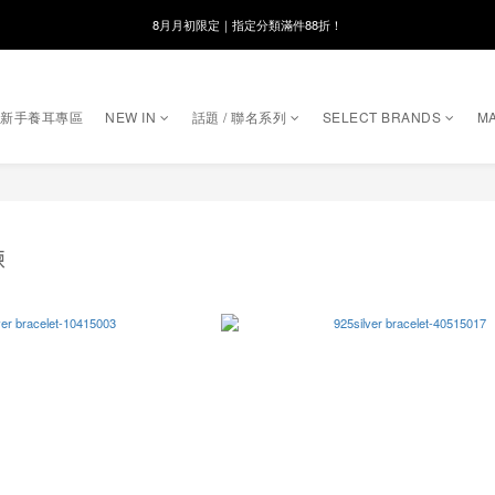
8月月初限定｜指定分類滿件88折！
8月月初限定｜指定分類滿件88折！
線在，好事發生｜祈願新品 第2件享9折
｜新手養耳專區
NEW IN
話題 / 聯名系列
SELECT BRANDS
MA
🌸新會員限定🌸註冊送$100購物金
8月月初限定｜指定分類滿件88折！
鍊