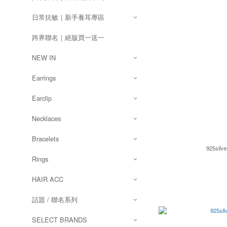
日常抗敏｜新手養耳專區
跨界聯名｜絕版買一送一
NEW IN
Earrings
Earclip
Necklaces
Bracelets
925silve
Rings
HAIR ACC
話題 / 聯名系列
SELECT BRANDS