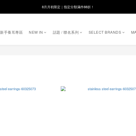
8月月初限定｜指定分類滿件88折！
8月月初限定｜指定分類滿件88折！
線在，好事發生｜祈願新品 第2件享9折
｜新手養耳專區
NEW IN
話題 / 聯名系列
SELECT BRANDS
MA
🌸新會員限定🌸註冊送$100購物金
8月月初限定｜指定分類滿件88折！