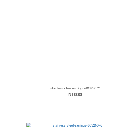
stainless steel earrings-60325072
NT$880