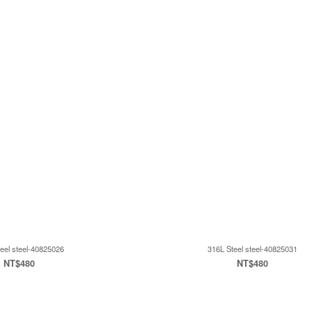
eel steel-40825026
316L Steel steel-40825031
NT$480
NT$480