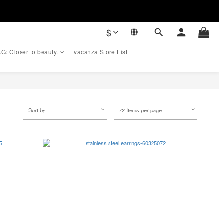
$
G: Closer to beauty.
vacanza Store List
Sort by
72 Items per page