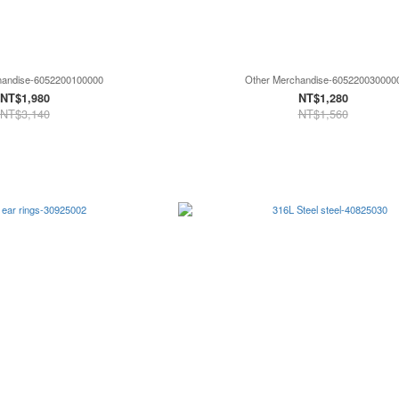
handise-6052200100000
Other Merchandise-605220030000
NT$1,980
NT$1,280
NT$3,140
NT$1,560