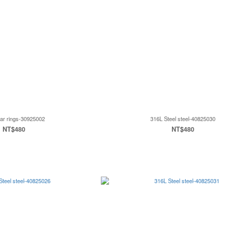
ar rings-30925002
316L Steel steel-40825030
NT$480
NT$480