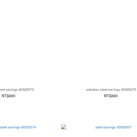
steel earrings-60325073
stainless steel earrings-60325075
NT$880
NT$880