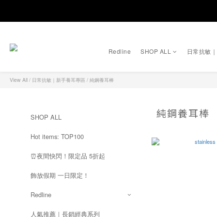
Redline
SHOP ALL
日常抗敏
View All
/
日常抗敏｜新手養耳專區
/
純鋼養耳棒
純鋼養耳棒
SHOP ALL
Hot items: TOP100
⏰夜間快閃！限定品 5折起
飾放假期 一日限定！
Redline
人氣推薦｜長銷經典系列