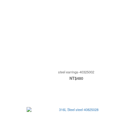
steel earrings-40325002
NT$480