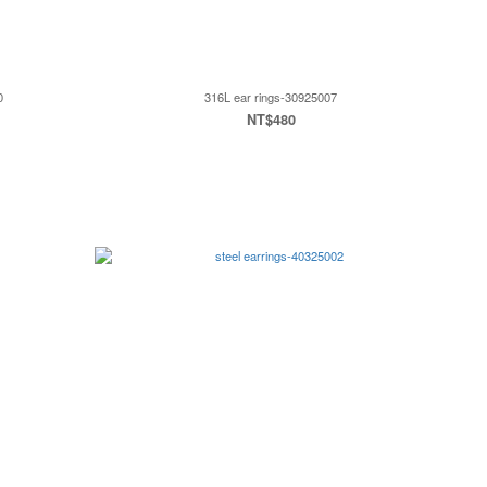
0
316L ear rings-30925007
NT$480