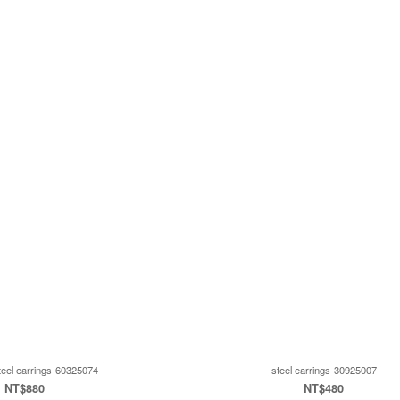
steel earrings-60325074
steel earrings-30925007
NT$880
NT$480