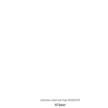
stainless steel earrings-60325076
NT$880