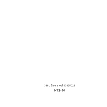
316L Steel steel-40825028
NT$480