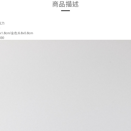
商品描述
克力
售
.8cm/金色:6.8x0.8cm
30