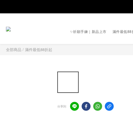
✨祈願手鍊｜新品上市
滿件最低88
全部商品
/
滿件最低88折起
分享到