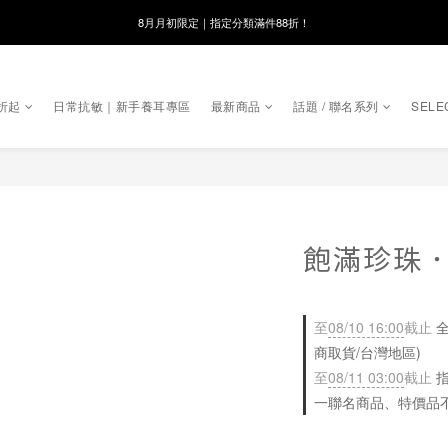
線在，好事發生｜祈願新品 第2件享9折
8月月初限定｜指定分類滿件88折！
🌸新會員限定🌸註冊送$100購物金
折起
日常抗敏｜新手養耳專區
最新商品
話題 / 聯名系列
SELE
8月月初限定｜指定分類滿件88折！
飽滿珍珠．
至
08/10 16:00
截止
全
商取貨/台灣地區)
至
08/11 03:00
截止
指
一聯名商品、特價品