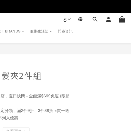
$
CT BRANDS
假期生活誌
門市資訊
髮夾2件組
店，夏日快閃 - 全館滿$699免運 (限超
定分類，滿2件9折、3件88折 ※買一送
不列入優惠