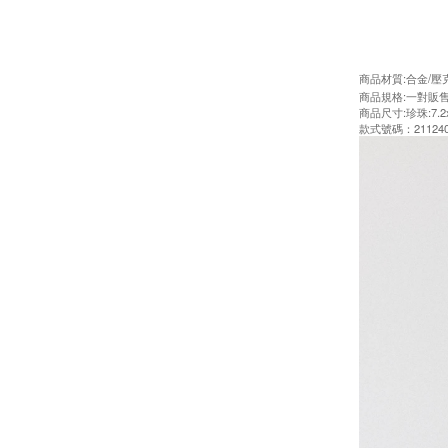
商品材質:合金/壓
商品規格:一對販
商品尺寸:珍珠:7.2x1
款式號碼：211240