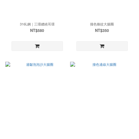
316L鋼｜三環纏繞耳環
撞色條紋大腸圈
NT$580
NT$350