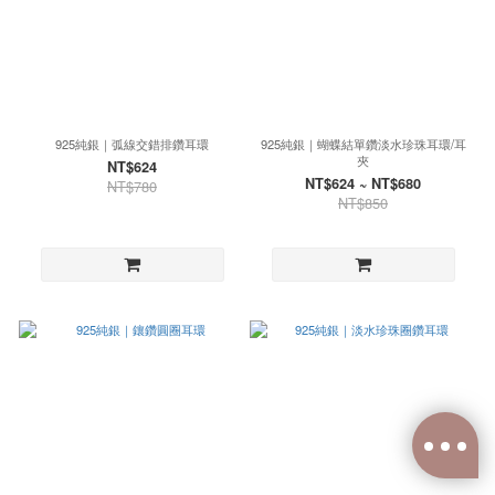
925純銀｜弧線交錯排鑽耳環
925純銀｜蝴蝶結單鑽淡水珍珠耳環/耳
夾
NT$624
NT$624 ~ NT$680
NT$780
NT$850
已選
0
件