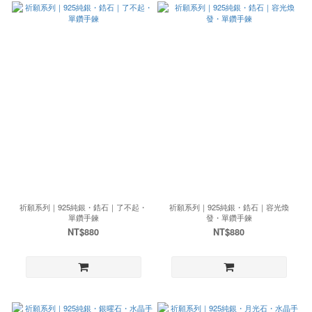
祈願系列｜925純銀・鋯石｜了不起・
祈願系列｜925純銀・鋯石｜容光煥
單鑽手鍊
發・單鑽手鍊
NT$880
NT$880