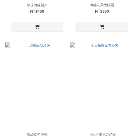
珍珠流線髮夾
車線花朵大腸圈
NT$450
NT$380
環繞線型沙夾
小三角壓克力沙夾