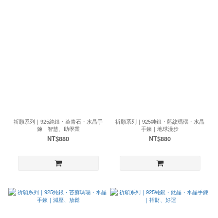
祈願系列｜925純銀・堇青石・水晶手
祈願系列｜925純銀・藍紋瑪瑙・水晶
鍊｜智慧、助學業
手鍊｜地球漫步
NT$880
NT$880