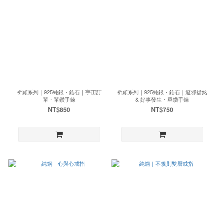
祈願系列｜925純銀・鋯石｜宇宙訂
祈願系列｜925純銀・鋯石｜避邪擋煞
單・單鑽手鍊
& 好事發生・單鑽手鍊
NT$850
NT$750