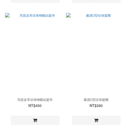
亮面皮革珍珠蝴蝶結髮夾
霧感U型珍珠髮圈
NT$450
NT$380