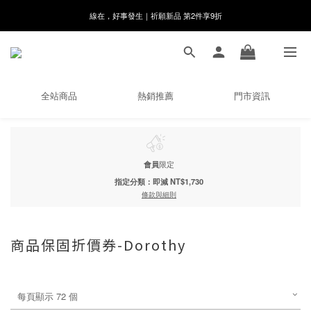
線在，好事發生｜祈願新品 第2件享9折
8月月初限定｜指定分類滿件88折！
🌸新會員限定🌸註冊送$100購物金
8月月初限定｜指定分類滿件88折！
全站商品
熱銷推薦
門市資訊
會員
限定
指定分類：即減 NT$1,730
條款與細則
商品保固折價券-Dorothy
每頁顯示 72 個