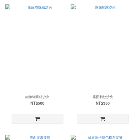
細線蝴蝶結沙夾
霧面豹紋沙夾
NT$500
NT$350