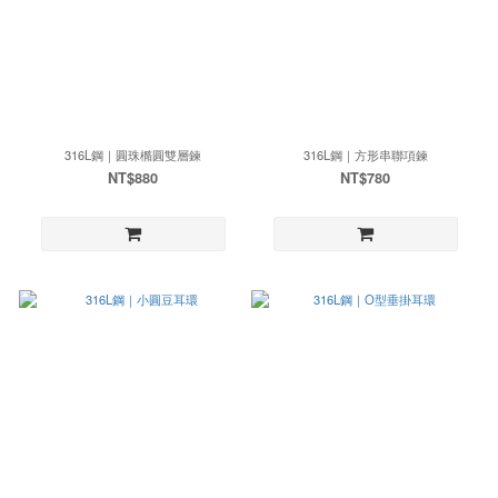
316L鋼｜圓珠橢圓雙層鍊
316L鋼｜方形串聯項鍊
NT$880
NT$780