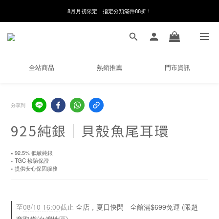
線在，好事發生｜祈願新品 第2件享9折
8月月初限定｜指定分類滿件88折！
🌸新會員限定🌸註冊送$100購物金
8月月初限定｜指定分類滿件88折！
全站商品
熱銷推薦
門市資訊
分享到
925純銀｜貝殼魚尾耳環
⭑ 92.5% 低敏純銀
⭑ TGC 檢驗保證
⭑ 提供安心保固服務
至
08/10 16:00
截止
全店，夏日快閃 - 全館滿$699免運 (限超