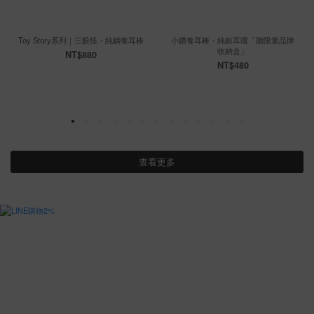
Toy Story系列｜三眼怪・純鋼養耳棒
小鑽養耳棒・純銀耳環「贈限量品牌
收納盒」
NT$880
NT$480
查看更多