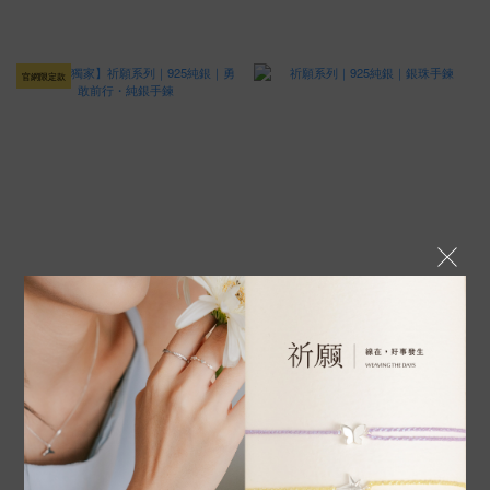
官網限定款
【官網獨家】祈願系列｜925純銀｜
祈願系列｜925純銀｜銀珠手鍊
勇敢前行・純銀手鍊
NT$800
NT$980
NT$1,080