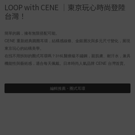
LOOP with CENE ｜東京玩心時尚登陸
台灣！
簡單的圓，擁有無限搭配可能。
CENE 重新經典圓圈耳環，結構感線條、金銀層次與多元尺寸變化，展現
東京玩心的結構美學。
在找不用拆卸的圈式耳環嗎？316L醫療級不鏽鋼，親肌膚、耐汗水，兼具
機能性與藝術感，適合每天佩戴。日本時尚人氣品牌 CENE 台灣首賣。
編輯推薦・圈式耳環