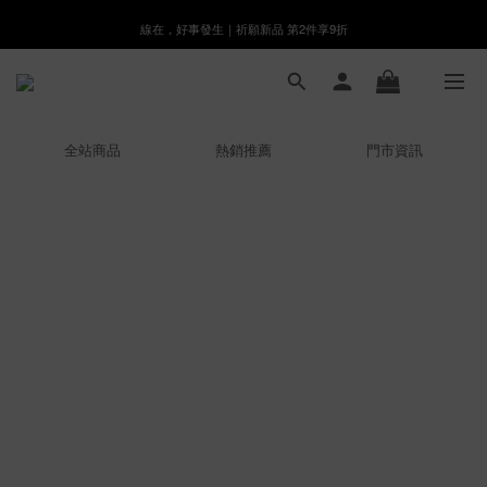
線在，好事發生｜祈願新品 第2件享9折
8月月初限定｜指定分類滿件88折！
🌸新會員限定🌸註冊送$100購物金
8月月初限定｜指定分類滿件88折！
全站商品
熱銷推薦
門市資訊