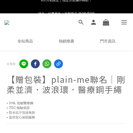
線在，好事發生｜祈願新品 第2件享9折
8月月初限定｜指定分類滿件88折！
🌸新會員限定🌸註冊送$100購物金
8月月初限定｜指定分類滿件88折！
全站商品
熱銷推薦
門市資訊
分享到
【贈包裝】plain-me聯名｜剛
柔並濟．波浪環．醫療鋼手繩
⭑ 316L 低敏醫療鋼
⭑ TGC 檢驗保證
⭑ 防水抗汗洗澡免拆
⭑ 提供安心保固服務