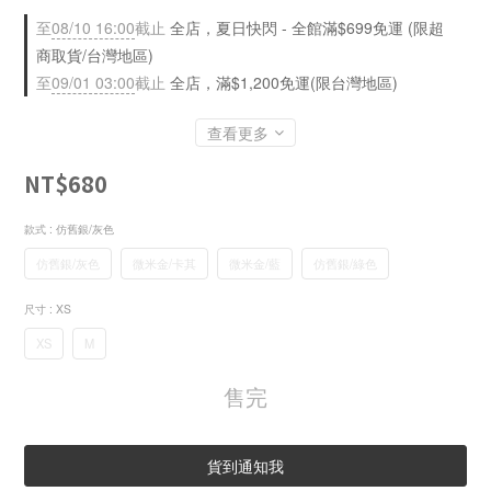
至
08/10 16:00
截止
全店，夏日快閃 - 全館滿$699免運 (限超
商取貨/台灣地區)
至
09/01 03:00
截止
全店，滿$1,200免運(限台灣地區)
查看更多
NT$680
款式
: 仿舊銀/灰色
仿舊銀/灰色
微米金/卡其
微米金/藍
仿舊銀/綠色
尺寸
: XS
XS
M
售完
貨到通知我