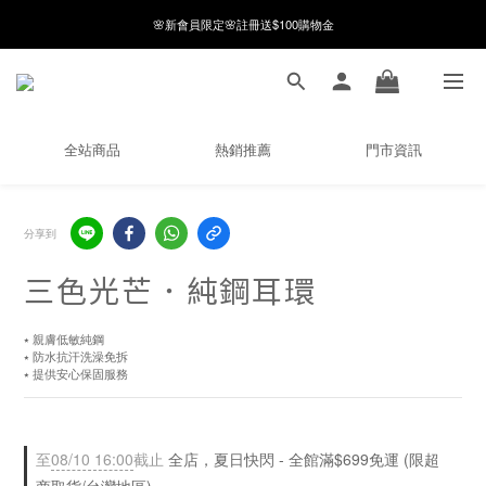
8月月初限定｜指定分類滿件88折！
8月月初限定｜指定分類滿件88折！
線在，好事發生｜祈願新品 第2件享9折
🌸新會員限定🌸註冊送$100購物金
全站商品
熱銷推薦
門市資訊
8月月初限定｜指定分類滿件88折！
分享到
三色光芒．純鋼耳環
⭑ 親膚低敏純鋼
⭑ 防水抗汗洗澡免拆
⭑ 提供安心保固服務
至
08/10 16:00
截止
全店，夏日快閃 - 全館滿$699免運 (限超