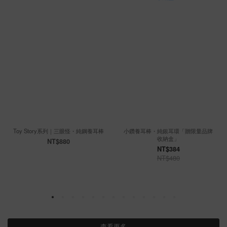
Toy Story系列｜三眼怪・純鋼養耳棒
小鑽養耳棒・純銀耳環「贈限量品牌
收納盒」
NT$880
NT$384
NT$480
查看更多