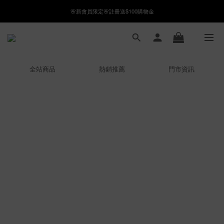
🌸新會員限定🌸註冊送$100購物金
8月月初限定｜指定分類滿件88折！
8月月初限定｜指定分類滿件88折！
全站商品
熱銷推薦
門市資訊