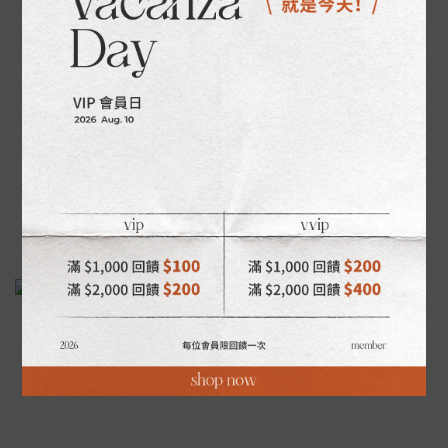
【官網獨家】祈願系列｜925純銀｜
祈願系列｜925純銀｜銀珠手鍊
勇敢前行・純銀手鍊
NT$800
NT$980
NT$1,080