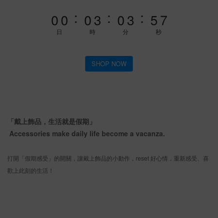
1
1
1
4
1
4
6
7
:
:
:
0
0
0
3
0
3
5
6
2
2
4
5
日
時
分
秒
1
1
3
4
0
0
2
3
SHOP NOW
1
2
0
1
0
「戴上飾品，生活就是假期」
Accessories make daily life become a vacanza.
打開「假期感受」的開關，讓戴上飾品的小動作，reset 好心情，重新感受、喜
歡上此刻的生活！