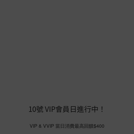
9
9
9
9
8
8
8
8
7
7
7
7
6
6
6
9
6
9
5
5
5
8
5
8
4
4
4
7
4
7
9
10號 VIP會員日進行中！
3
3
3
6
3
6
8
9
2
2
2
5
2
5
7
8
VIP & VVIP 當日消費最高回饋$400