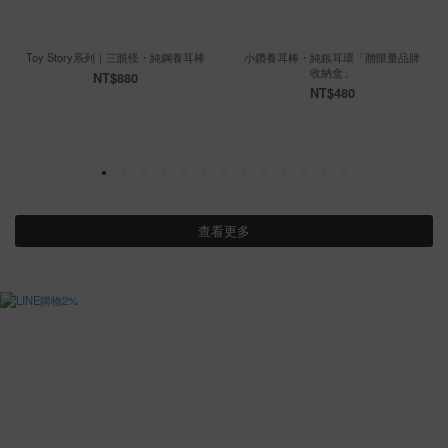
Toy Story系列｜三眼怪・純鋼養耳棒
小鑽養耳棒・純銀耳環「贈限量品牌
收納盒」
NT$880
NT$480
查看更多