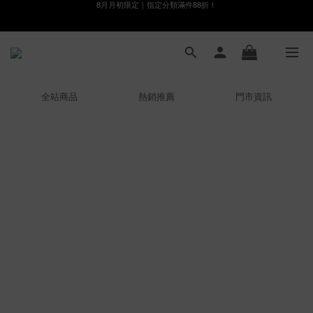
8月月初限定｜指定分類滿件88折！
線在，好事發生｜祈願新品 第2件享9折
🌸新會員限定🌸註冊送$100購物金
8月月初限定｜指定分類滿件88折！
全站商品
熱銷推薦
門市資訊