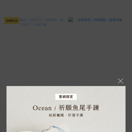
官網限定款
售完
【官網獨家】祈願系列｜925純銀｜
祈願系列｜925純銀｜銀珠手鍊
勇敢前行・純銀手鍊
NT$800
NT$980
NT$1,080