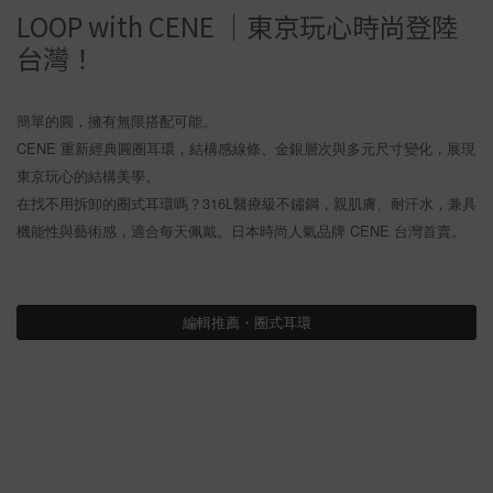
LOOP with CENE ｜東京玩心時尚登陸
台灣！
簡單的圓，擁有無限搭配可能。
CENE 重新經典圓圈耳環，結構感線條、金銀層次與多元尺寸變化，展現
東京玩心的結構美學。
在找不用拆卸的圈式耳環嗎？316L醫療級不鏽鋼，親肌膚、耐汗水，兼具
機能性與藝術感，適合每天佩戴。日本時尚人氣品牌 CENE 台灣首賣。
編輯推薦・圈式耳環