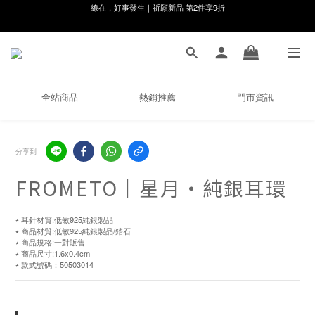
8月月初限定｜指定分類滿件88折！
🌸新會員限定🌸註冊送$100購物金
8月月初限定｜指定分類滿件88折！
全站商品
熱銷推薦
門市資訊
分享到
FROMETO｜星月・純銀耳環
⭑ 耳針材質:低敏925純銀製品
⭑ 商品材質:低敏925純銀製品/鋯石
⭑ 商品規格:一對販售
⭑ 商品尺寸:1.6x0.4cm
⭑ 款式號碼：50503014