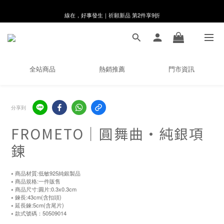
線在，好事發生｜祈願新品 第2件享9折
8月月初限定｜指定分類滿件88折！
🌸新會員限定🌸註冊送$100購物金
8月月初限定｜指定分類滿件88折！
全站商品
熱銷推薦
門市資訊
分享到
FROMETO｜圓舞曲・純銀項
鍊
⭑ 商品材質:低敏925純銀製品
⭑ 商品規格:一件販售
⭑ 商品尺寸:圓片:0.3x0.3cm
⭑ 鍊長:43cm(含扣頭)
⭑ 延長鍊:5cm(含尾片)
⭑ 款式號碼：50509014