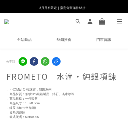
8月月初限定｜指定分類滿件88折！
8月月初限定｜指定分類滿件88折！
線在，好事發生｜祈願新品 第2件享9折
🌸新會員限定🌸註冊送$100購物金
全站商品
熱銷推薦
門市資訊
8月月初限定｜指定分類滿件88折！
分享到
FROMETO｜水滴・純銀項鍊
．FROMETO 輕珠寶．朝露系列
．商品材質：低敏925純銀製品、鋯石、淡水珍珠
．商品規格：一件販售
．商品尺寸：1.5x0.6cm
．鍊長:48cm(含扣頭)
．皆為調節鍊
．款式號碼：50109005