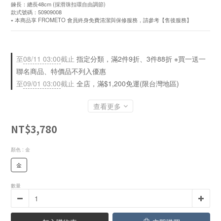
鍊長：總長48cm (採滑珠扣環自由調節)
款式號碼：50909008
⭑ 本商品享 FROMETO 會員終身免費清潔與保修服務，請參考【售後服務】
至
08/11 03:00
截止
指定分類，滿2件9折、3件88折 ※買一送一
聯名商品、特價品不列入優惠
至
09/01 03:00
截止
全店，滿$1,200免運(限台灣地區)
查看更多
NT$3,780
顏色
: 金
金
數量