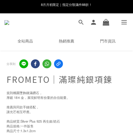
線在，好事發生｜祈願新品 第2件享9折
8月月初限定｜指定分類滿件88折！
🌸新會員限定🌸註冊送$100購物金
8月月初限定｜指定分類滿件88折！
全站商品
熱銷推薦
門市資訊
分享到
FROMETO｜滿璨純銀項鍊
規則橢圓墜飾鑲滿鑽石，
厚鍍 18Ｋ金，展現鮮明有份量的自信能量。
推薦與同款手鏈搭配，
讓光芒相互呼應。
商品材質:Sliver Plus 925 再生銀/鋯石
商品規格:一件販售
商品尺寸:1.3x1.2cm