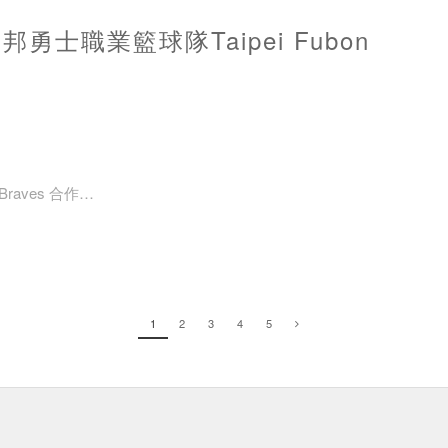
勇士職業籃球隊Taipei Fubon
走進vacanza買飾品不僅只是「逛」，更能滿溢假期感，「假期咖啡
咖啡，更打破過往服飾及飾品店限制飲食的規定，設置飲食友善空間
raves 合作
臺北富邦勇士 Taipei Fubon Braves 合作「愛的MO力轉圈圈」主
1
2
3
4
5
es 抽繩式醫療鋼手鍊！