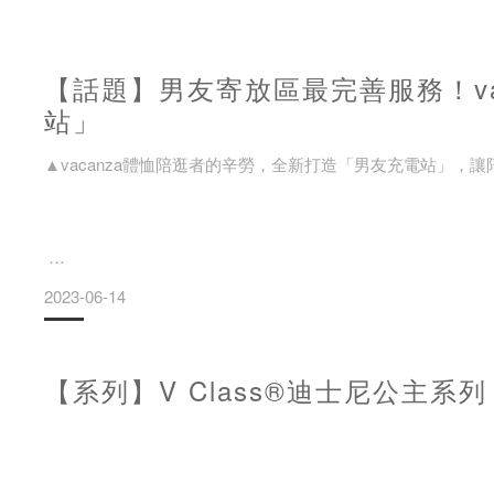
【話題】男友寄放區最完善服務！va
站」
▲vacanza體恤陪逛者的辛勞，全新打造「男友充電站」，
2023-06-14
消暑飲料、酸痛貼布解決 逛街「痛」點 vacanza讓陪逛者
【系列】V Class®迪士尼公主系列
【2023年6月13日，台北訊】當女友熱血逛街一站又一站
知名飾品品牌vacanza為了創造更好的購物體驗與環境，
更舒適地陪伴，不必等到發慌！