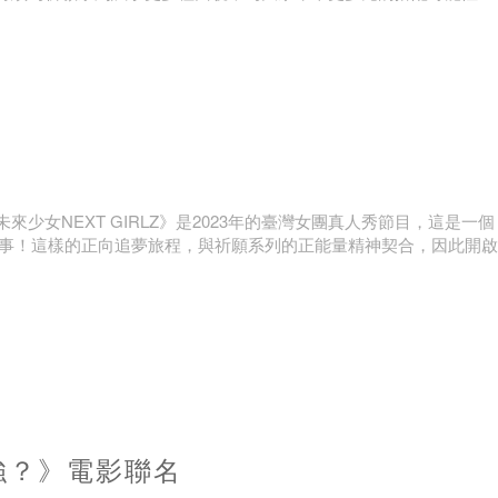
換主件，使用天然礦石水晶，期望透過不同類型的水晶礦石能量，帶來
來少女NEXT GIRLZ》是2023年的臺灣女團真人秀節目，這是一個
故事！這樣的正向追夢旅程，與祈願系列的正能量精神契合，因此開啟
強？》電影聯名
薄荷水晶 babyMINT、日光之橙SUNNYPARFUM、紫月光