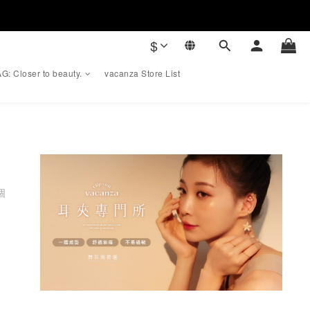
$
G: Closer to beauty.
vacanza Store List
個