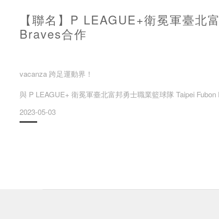
【聯名】P LEAGUE+衛冕軍臺北富邦
飾品品牌vacanza期望從日常細節中營造假期氛圍，讓每個人
【2023年5月22日，台北訊】vacanza迪士尼100週年系
Braves合作
Café in vacanza」首創沉浸式飾品體驗，將飾品結合
vacanza 跨足運動界！
與 P LEAGUE+ 衛冕軍臺北富邦勇士職業籃球隊 Taipei Fubon B
2023-05-03
–
vacanza 首度跨界運動領域，與 P LEAGUE+ 聯盟兩屆總冠軍—
日，推出 5/6、5/7 一樓球迷限定入場贈禮 vacanza x Brav