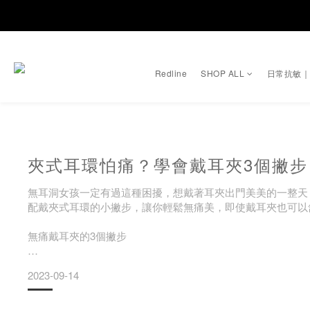
Redline
SHOP ALL
日常抗敏
夾式耳環怕痛？學會戴耳夾3個撇
無耳洞女孩一定有過這種困擾，想戴著耳夾出門美美的一整天
配戴夾式耳環的小撇步，讓你輕鬆無痛美，即使戴耳夾也可以
無痛戴耳夾的3個撇步
使用矽膠軟墊
2023-09-14
針對不同款式的耳夾，可以使用專屬的矽膠軟墊，放置在與耳
大提升！