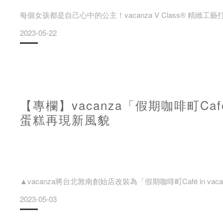
每個女孩都是自己心中的公主！vacanza V Class® 精緻
2023-05-22
▲vacanza與迪士尼100週年系列第二彈！推出微奢輕珠寶V C
【專欄】vacanza「假期咖啡町Caf
蛋糕再現新風貌
vacanza迪士尼100週年系列第二彈！ 無痛入手精品級鍍18
▲vacanza將台北敦南創始店改裝為「假期咖啡町Café in v
2023-05-03
假期飾品與超人氣散步系點心交織美好假期時光！以文青質感