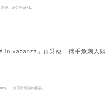
工藝打造迪士尼公主系列
lass®迪士尼公主系列。
é in vacanza」再升級！攜手魚刺人鷄
K金純銀輕奢珠寶
acanza」，全面升級購物饗宴。
美學打造假期跑咖新地標