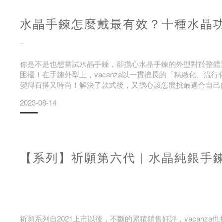
水晶手鍊怎麼戴最有效？十種水晶
▲使用矽膠軟墊，可以大大降低疼痛感。只要來vacanza耳
–
厚耳垂、薄耳垂耳夾推薦
你是不是也想嘗試水晶手鍊，卻擔心水晶手鍊的外型對於整體
困擾！在手鍊外型上，vacanza以一貫擅長的「精緻化、
依照耳垂厚度來挑
變得百搭又時尚！解決了款式後，又擔心該怎麼挑最適合自己
一幫助大家解惑！
2023-08-14
什麼是水晶礦石？十種常見功效整理！
【系列】祈願第六代｜水晶純銀手
天然水晶礦石，來自大自然能量孕育，在地質作用下生成。由
祈願系列自2021上市以後，不斷的累積銷售好評，vacan