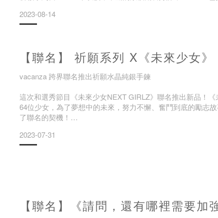
在累積了15萬條的銷售好評，這次祈願第六代新品也首次更
2023-08-14
最療癒的感受！
【聯名】 祈願系列 X《未來少女》
vacanza 跨界聯名推出祈願水晶純銀手鍊
祈願第六代｜水晶 • 純銀手鍊 《能量轉運所》
這次和選秀節目《未來少女NEXT GIRLZ》聯名推出新品！《未
64位少女，為了夢想中的未來，努力不懈、奮鬥到底的勵志
了聯名的契機！
10款天然水晶礦石打造能量轉運所
2023-07-31
全新祈願系列《水晶．純銀手鍊》
【聯名】《請問，還有哪裡需要加
依據節目賽制分組，共有七個組別，分別為緋紅魅影 CRIMZON、