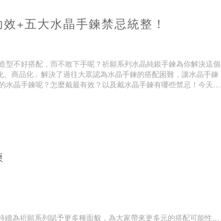
功效+五大水晶手鍊禁忌統整！
夾專門所購買耳夾，就附贈專屬矽膠軟墊！
造型不好搭配，而不敢下手呢？祈願系列水晶純銀手鍊為你解決這個
流行化、商品化」解決了過往大眾認為水晶手鍊的搭配困難，讓水晶手鍊
的水晶手鍊呢？怎麼戴最有效？以及戴水晶手鍊有哪些禁忌！今天一
鍊
於地質環境、礦物含量、地熱壓
za也持續為祈願系列賦予更多種面貌，為大家帶來更多元的搭配可能性！