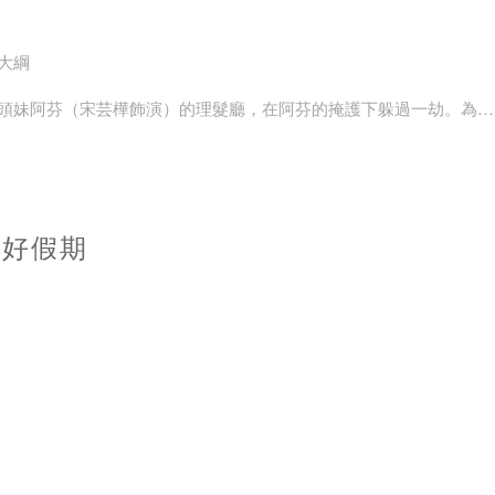
大綱
頭妹阿芬（宋芸樺飾演）的理髮廳，在阿芬的掩護下躲過一劫。為了
袋，讓阿芬練習剪！剪！剪！
的幕後黑手卻也讓泰哥腹背受敵，他要如何在求愛與復仇間，展現男
美好假期
上喜歡的飾品，讓心情有如假期般愉悅！繼2022雙品牌首度跨界
名，以義大利文的con結合雙品牌成為一句完整識別， vacanza con
一應俱全，透過搭配完整感受更美好的假期體驗。