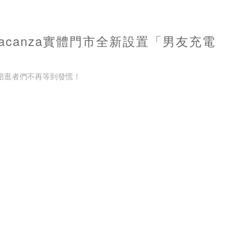
canza實體門市全新設置「男友充電
讓陪逛者們不再等到發慌！
心甘情願陪妳逛街！
，男友們是否常常感到疲勞無趣，希望有一處角落可以好好休息呢？台灣
特別體恤陪逛者的辛勞，全新打造「男友充電站」，讓陪逛者們可以展現