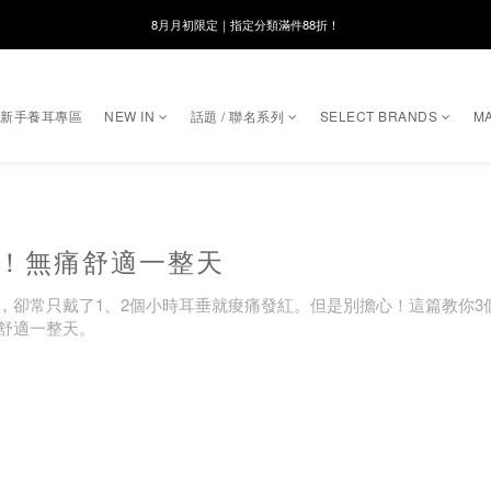
8月月初限定｜指定分類滿件88折！
8月月初限定｜指定分類滿件88折！
線在，好事發生｜祈願新品 第2件享9折
🌸新會員限定🌸註冊送$100購物金
｜新手養耳專區
NEW IN
話題 / 聯名系列
SELECT BRANDS
MA
8月月初限定｜指定分類滿件88折！
步！無痛舒適一整天
，卻常只戴了1、2個小時耳垂就痠痛發紅。但是別擔心！這篇教你3
舒適一整天。
垂接觸的位置，就可以緩衝金屬與耳垂之間的接觸壓力，讓舒適度大