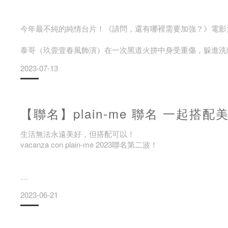
PURPLE
今年最不純的純情台片！《請問，還有哪裡需要加強？》電影
泰哥（玖壹壹春風飾演）在一次黑道火拼中身受重傷，躲進洗
報答阿芬，大難不死的泰哥交代所有幫派小弟獻出熱騰騰的腦
2023-07-13
不打不相識，阿芬的心逐漸被魯小小的泰哥撬開，但火拼事件
子漢的浪漫與尊嚴？
【聯名】plain-me 聯名 一起搭配
生活無法永遠美好，但搭配可以！
vacanza con plain-me 2023聯名第二波！
（照片來自：麻吉砥加電影）
生活中無法天天都是假期，但是搭配可以！搭配喜歡的服裝，戴
2023-06-21
出剛柔並濟-鋼飾聯名系列，今年vacanza與 plain-me再次聯
導演九把刀的創意指導爆
plain-me 巧妙結合雙品牌文字與夥伴精神，從飾品到服裝