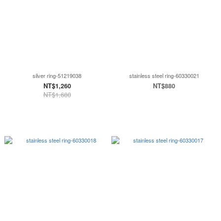
silver ring-51219038
stainless steel ring-60330021
NT$1,260
NT$880
NT$1,680