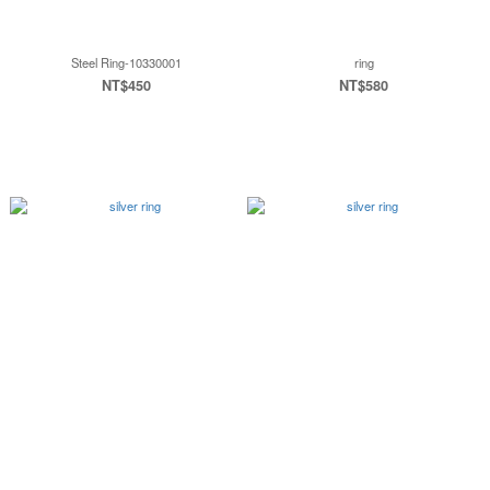
Steel Ring-10330001
ring
NT$450
NT$580