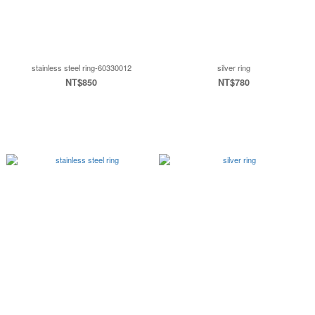
stainless steel ring-60330012
silver ring
NT$850
NT$780