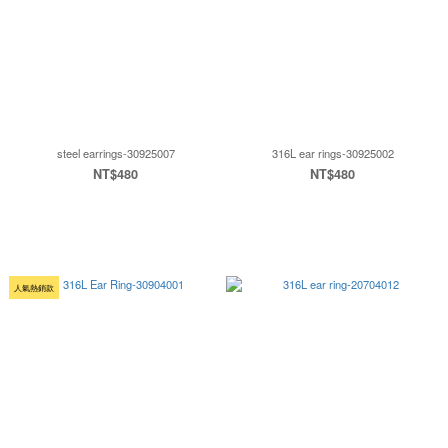
steel earrings-30925007
316L ear rings-30925002
NT$480
NT$480
人氣熱銷款