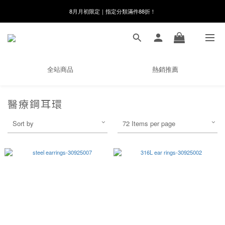
8月月初限定｜指定分類滿件88折！
8月月初限定｜指定分類滿件88折！
線在，好事發生｜祈願新品 第2件享9折
🌸新會員限定🌸註冊送$100購物金
全站商品
熱銷推薦
8月月初限定｜指定分類滿件88折！
醫療鋼耳環
Sort by
72 Items per page