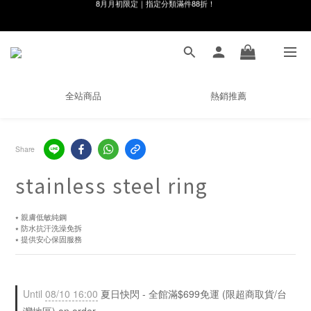
線在，好事發生｜祈願新品 第2件享9折
8月月初限定｜指定分類滿件88折！
🌸新會員限定🌸註冊送$100購物金
8月月初限定｜指定分類滿件88折！
全站商品
熱銷推薦
Share
stainless steel ring
⭑ 親膚低敏純鋼
⭑ 防水抗汗洗澡免拆
⭑ 提供安心保固服務
Until
08/10 16:00
夏日快閃 - 全館滿$699免運 (限超商取貨/台