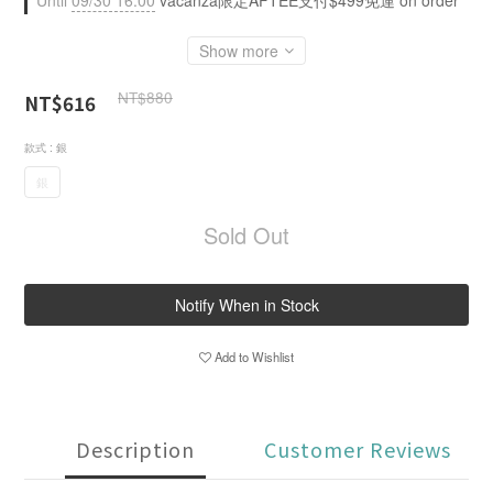
Until
09/30 16:00
vacanza限定AFTEE支付$499免運 on order
Show more
NT$880
NT$616
款式
: 銀
銀
Sold Out
Notify When in Stock
Add to Wishlist
Description
Customer Reviews