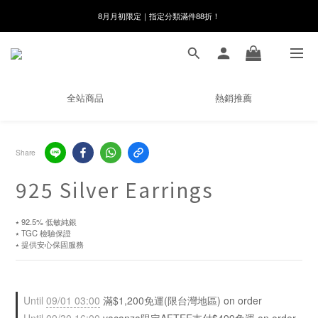
8月月初限定｜指定分類滿件88折！
線在，好事發生｜祈願新品 第2件享9折
🌸新會員限定🌸註冊送$100購物金
8月月初限定｜指定分類滿件88折！
全站商品
熱銷推薦
Share
925 Silver Earrings
⭑ 92.5% 低敏純銀
⭑ TGC 檢驗保證
⭑ 提供安心保固服務
Until
09/01 03:00
滿$1,200免運(限台灣地區) on order