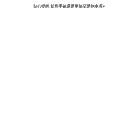
貼心提醒:祈願手鍊選購兩條至購物車喔♥