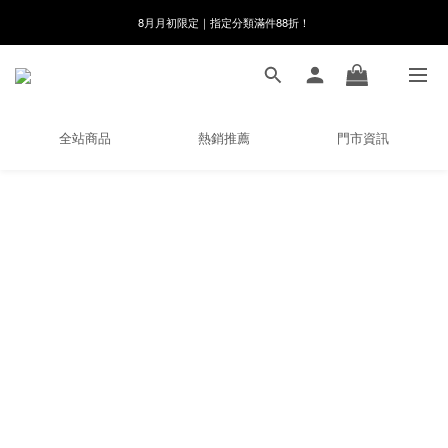
8月月初限定｜指定分類滿件88折！
8月月初限定｜指定分類滿件88折！
線在，好事發生｜祈願新品 第2件享9折
🌸新會員限定🌸註冊送$100購物金
全站商品
熱銷推薦
門市資訊
8月月初限定｜指定分類滿件88折！