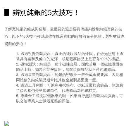
▋ 辨別純銀的5大技巧！
了解完純銀的組成與種類，最重要的還是要具備能夠辨別純銀真偽的技
巧，以下的5大技巧可以讓你在挑選喜歡的銀飾前充分把關，選對材質也
能戴的安心！
透過視覺判斷純銀：真正的純銀製品的外觀，在燈光照射下通
常具有柔和及偏白的光澤，或是觀察飾品上是否有s925的標記。
磁性測試：純銀是一種非磁性金屬，因此若用一個磁鐵吸附在
飾品上時，如果它能被吸附，那麼這個飾品就不是純銀飾品。
透過重量判斷純銀：純銀的密度比一般合成金屬要高，因此相
同體積的純銀製品通常比其他金屬製品更重一些。
透過工具判斷：可以利用拭銀布、砂紙反覆輕磨飾品，無論磨
了多久都仍是呈現銀白色，代表飾品為純銀材質。
專業金工或測試儀器來判斷：如果自行無法判斷純銀真偽，可
以交給專業人士做最完整的評估。