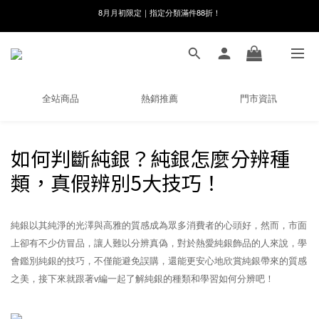
8月月初限定｜指定分類滿件88折！
8月月初限定｜指定分類滿件88折！
線在，好事發生｜祈願新品 第2件享9折
🌸新會員限定🌸註冊送$100購物金
8月月初限定｜指定分類滿件88折！
全站商品
熱銷推薦
門市資訊
如何判斷純銀？純銀怎麼分辨種
類，真假辨別5大技巧！
純銀以其純淨的光澤與高雅的質感成為眾多消費者的心頭好，然而，市面
上卻有不少仿冒品，讓人難以分辨真偽，對於熱愛純銀飾品的人來說，學
會鑑別純銀的技巧，不僅能避免誤購，還能更安心地欣賞純銀帶來的質感
之美，接下來就跟著v編一起了解純銀的種類和學習如何分辨吧！