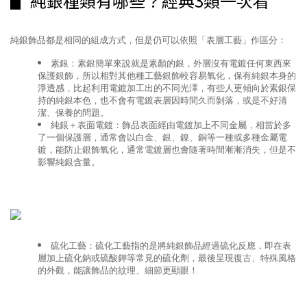
▋ 純銀種類有哪些？經典3類一次看
純銀飾品都是相同的組成方式，但是仍可以依照「表層工藝」作區分：
素銀：素銀簡單來說就是素顏的銀，外層沒有電鍍任何東西來
保護銀飾，所以相對其他種工藝銀飾較容易氧化，保有純銀本身的
淨透感，比起利用電鍍加工出的不同光澤，有些人更傾向於素銀保
持的純銀本色，也不會有電鍍表層因時間久而剝落，或是不好清
潔、保養的問題。
純銀＋表面電鍍：飾品表面經由電鍍加上不同金屬，相當於多
了一個保護層，通常會以白金、銀、鎳、銅等一種或多種金屬電
鍍，能防止銀飾氧化，通常電鍍層也會隨著時間漸漸消失，但是不
影響純銀含量。
硫化工藝：硫化工藝指的是將純銀飾品經過硫化反應，即在表
層加上硫化鈉或硫酸鉀等常見的硫化劑，最後呈現復古、特殊風格
的外觀，能讓飾品的紋理、細節更顯眼！