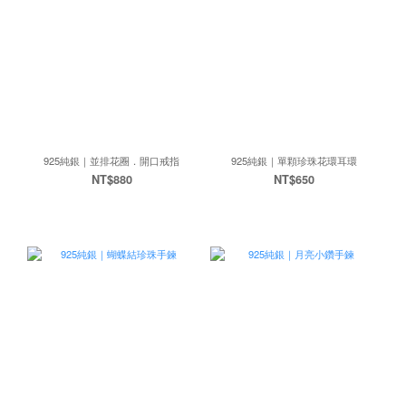
925純銀｜並排花圈．開口戒指
925純銀｜單顆珍珠花環耳環
NT$880
NT$650