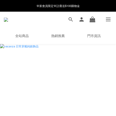
8月月初限定｜指定分類滿件88折！
🌸新會員限定🌸註冊送$100購物金
8月月初限定｜指定分類滿件88折！
全站商品
熱銷推薦
門市資訊