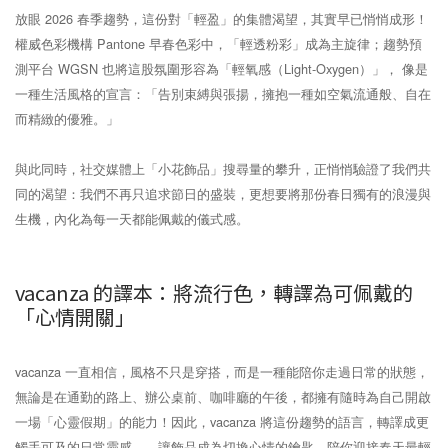
放眼 2026 春季趨勢，這份對「輕盈」的集體渴望，其實早已悄悄成形！
權威色彩機構 Pantone 早春色彩中，「輕透粉彩」成為主旋律；趨勢預
測平台 WGSN 也將這股氛圍形容為「輕氧感（Light-Oxygen）」， 像是
一種生活風格的宣言：「告別束縛與張揚，擁抱一種如空氣流通般、自在
而精緻的優雅。」
與此同時，社交媒體上「小花飾品」搜尋量的攀升，正悄悄驗證了我們共
同的渴望：我們不再只追求節日的盛裝，更想要將那份春日獨有的浪漫與
生機，內化為每一天都能佩戴的儀式感。
vacanza 的譯本：將流行色，轉譯為可佩戴的
「心情開關」
vacanza 一直相信，風格不只是穿搭，而是一種能陪你走過日常的狀態，
無論是在通勤的路上、辦公桌前、咖啡廳的午後，都擁有隨時為自己開啟
一場「心靈假期」的能力！因此，vacanza 將這份趨勢的語言，轉譯成更
觸手可及的日常靈感——讓飾品成為切換心情的鑰匙，陪你迎接春天最輕