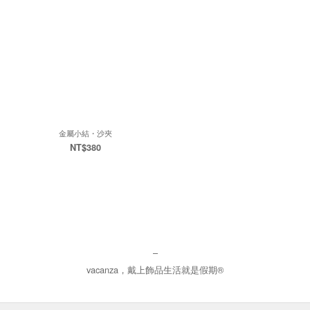
金屬小結・沙夾
NT$380
–
vacanza，戴上飾品生活就是假期®