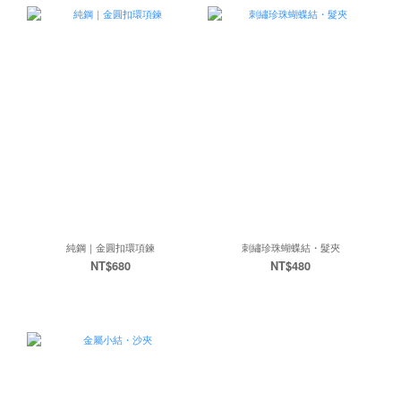
純鋼｜金圓扣環項鍊
刺繡珍珠蝴蝶結・髮夾
NT$680
NT$480