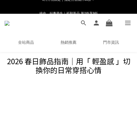
線在，好事發生｜祈願新品 第2件享9折
8月月初限定｜指定分類滿件88折！
🌸新會員限定🌸註冊送$100購物金
8月月初限定｜指定分類滿件88折！
全站商品
熱銷推薦
門市資訊
2026 春日飾品指南｜用「 輕盈感 」切
換你的日常穿搭心情