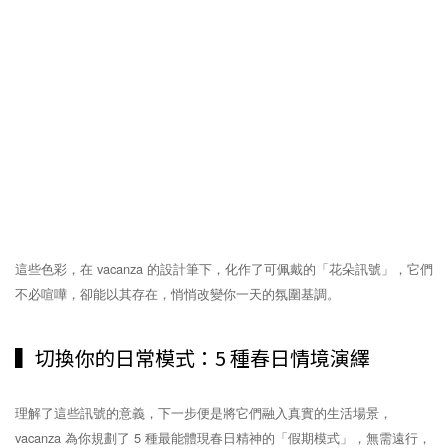
這些色彩，在 vacanza 的設計筆下，化作了可佩戴的「花朵訊號」，它們
不必喧嘩，卻能以其存在，悄悄改變你一天的氛圍基調。
▍切換你的日常模式：5 種春日情境演繹
理解了這些訊號的意義，下一步便是將它們融入真實的生活場景，
vacanza 為你規劃了 5 種最能體現春日精神的「假期模式」，無需遠行，