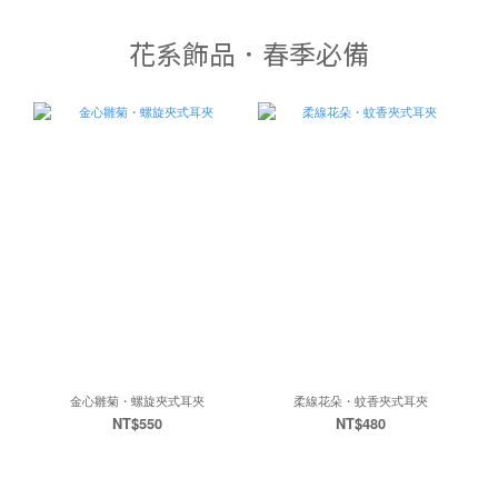
花系飾品．春季必備
金心雛菊・螺旋夾式耳夾
柔線花朵・蚊香夾式耳夾
NT$550
NT$480