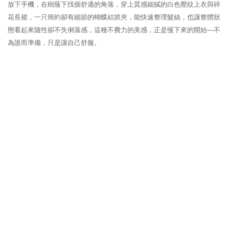
放下手機，在樹蔭下找個舒適的角落，穿上質感細膩的白色壓紋上衣與碎
花長裙，一只簡約卻有細節的蝴蝶結抓夾，能快速整理髮絲，也讓整體狀
態看起來隨性卻不失俐落感，這種不費力的美感，正是慢下來的開始—不
為誰而準備，只是讓自己舒服。