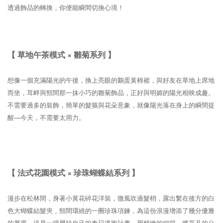
透過飾品的轉換，你便能瞬間切換心境！
【 草地午茶模式 × 雛菊系列 】
想像一個充滿陽光的午後，換上亮眼的鵝蛋黃棉裙，與好友在草地上席地
而坐，耳畔與頸間那一抹小巧的雛菊飾品，正好與明媚的陽光相映成趣。
不需要過多的裝飾，簡單的髮箍與花朵意象，就像陽光落在身上的瞬間提
醒—今天，不需要太用力。
【 法式花園模式 × 珍珠蝴蝶結系列 】
漫步在松林間，身著小黃花碎花洋裝，微風吹過髮梢，露出繫在後方的白
色大蝴蝶結髮夾，頸間環繞的一圈珍珠項鍊，為這份浪漫增添了幾分優雅
的厚度，這是一場屬於自己的春日逃跑計畫，用精緻的細節，將平凡的公