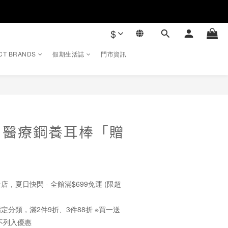
$
CT BRANDS
假期生活誌
門市資訊
立即購買
．醫療鋼養耳棒「贈
店，夏日快閃 - 全館滿$699免運 (限超
定分類，滿2件9折、3件88折 ※買一送
不列入優惠