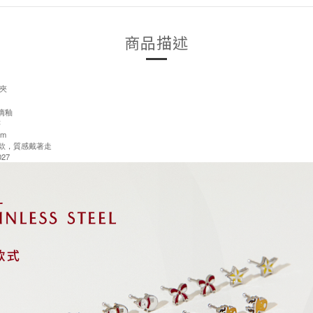
商品描述
夾
/滴釉
售
cm
訂製款，質感戴著走
27