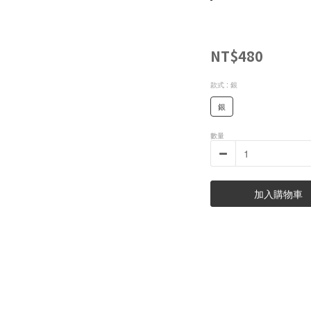
NT$480
款式
: 銀
銀
數量
加入購物車