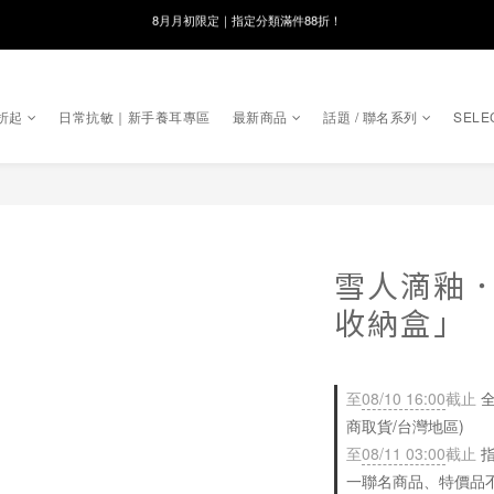
線在，好事發生｜祈願新品 第2件享9折
8月月初限定｜指定分類滿件88折！
🌸新會員限定🌸註冊送$100購物金
折起
日常抗敏｜新手養耳專區
最新商品
話題 / 聯名系列
SELE
8月月初限定｜指定分類滿件88折！
雪人滴釉
收納盒」
至
08/10 16:00
截止
全
商取貨/台灣地區)
至
08/11 03:00
截止
指
一聯名商品、特價品