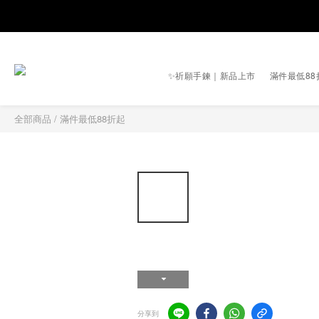
✨祈願手鍊｜新品上市
滿件最低88
全部商品
/
滿件最低88折起
分享到