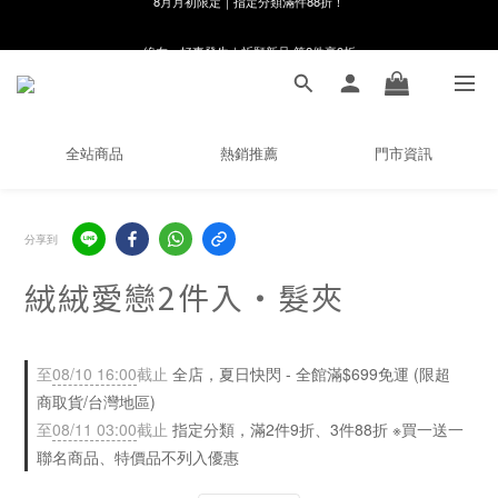
線在，好事發生｜祈願新品 第2件享9折
8月月初限定｜指定分類滿件88折！
🌸新會員限定🌸註冊送$100購物金
8月月初限定｜指定分類滿件88折！
全站商品
熱銷推薦
門市資訊
分享到
絨絨愛戀2件入・髮夾
至
08/10 16:00
截止
全店，夏日快閃 - 全館滿$699免運 (限超
商取貨/台灣地區)
至
08/11 03:00
截止
指定分類，滿2件9折、3件88折 ※買一送一
聯名商品、特價品不列入優惠